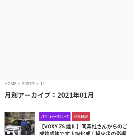
HOME
>
2021年
>
1月
月別アーカイブ：2021年01月
ﾉｱ/ｳﾞｫｸｼｰ/ｴｽｸｧｲｱ
納車日記
【VOXY ZS 煌Ⅲ】同業社さんからのご
成約感謝です♪旭化成工場火災の影響