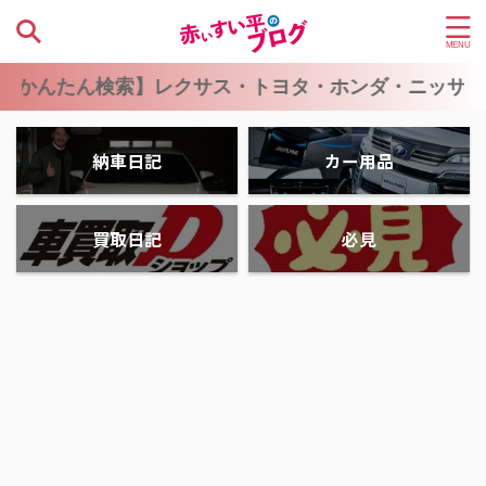
かんたん検索】レクサス・トヨタ・ホンダ・ニッサン・
納車日記
カー用品
買取日記
必見