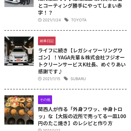
とコーティング勝手にやってしまい赤
字！？
2021/1/24
TOYOTA
納車日記
ライフに続き【レガシィツーリングワ
ゴン】！YAGA先輩＆株式会社フジオー
トクリーンサービスK社長、めぐりあい
感謝です♪
2021/1/15
SUBARU
その他
関西人が作る「外身フワッ、中身トロ
ッ」な【大阪の近所で売ってる一皿100
円のたこ焼き】のレシピと作り方
2021/1/12