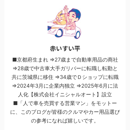
赤いすい平
■京都府生まれ ⇒27歳まで自動車用品の商社
⇒28歳で中古車大手ガリバーに転職し転勤と
共に茨城県に移住 ⇒34歳でＤショップに転職
⇒2024年3月に企業内独立 ⇒2025年6月に法
人化【株式会社イニシャルオート】設立
■「人で車を売買する営業マン」をモットー
に、このブログが皆様のクルマやカー用品選び
の参考になれば嬉しいです。