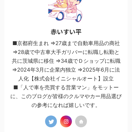
赤いすい平
■京都府生まれ ⇒27歳まで自動車用品の商社
⇒28歳で中古車大手ガリバーに転職し転勤と
共に茨城県に移住 ⇒34歳でＤショップに転職
⇒2024年3月に企業内独立 ⇒2025年6月に法
人化【株式会社イニシャルオート】設立
■「人で車を売買する営業マン」をモットー
に、このブログが皆様のクルマやカー用品選び
の参考になれば嬉しいです。