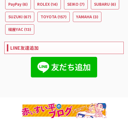
PayPay
ROLEX
SEIKO
SUBARU
(6)
(14)
(7)
(6)
SUZUKI
TOYOTA
YAMAHA
(67)
(157)
(3)
槌屋YAC
(13)
LINE友達追加