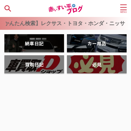
んたん検索】レクサス・トヨタ・ホンダ・ニッサン・マ
納車日記
カー用品
買取日記
必見