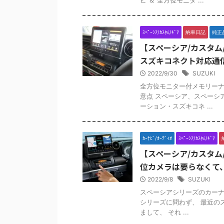
ビ ＆ 全方位モニタ ...
ｽﾍﾟｰｼｱ/ｶｽﾀﾑ/ｷﾞｱ
納車日記
純正
【スペーシア/カスタム
スズキコネクト対応通
2022/9/30
SUZUKI
全方位モニター付メモリーナ
意点 スペーシア、スペーシ
ーション・スズキコネ ...
ｶｰﾅﾋﾞ/ｵｰﾃﾞｨｵ
ｽﾍﾟｰｼｱ/ｶｽﾀﾑ/ｷﾞｱ
【スペーシア/カスタム
位カメラは要らなくて
2022/9/8
SUZUKI
スペーシアシリーズのカーナビ
シリーズに問わず、 最近の
まして、 それ ...