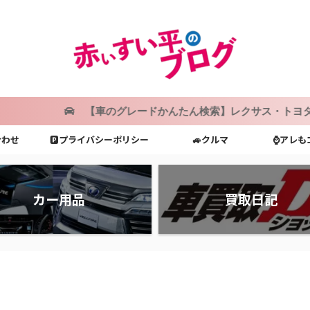
【車のグレードかんたん検索】レクサス・トヨタ・ホンダ・
合わせ
🅿プライバシーポリシー
🚙クルマ
⌚アレも
カー用品
買取日記