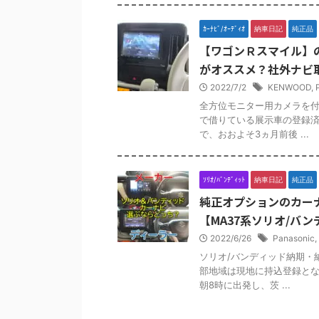
ｶｰﾅﾋﾞ/ｵｰﾃﾞｨｵ
納車日記
純正品
【ワゴンＲスマイル】
がオススメ？社外ナビ
2022/7/2
KENWOOD
,
全方位モニター用カメラを付
で借りている展示車の登録済
で、おおよそ3ヵ月前後 ...
ｿﾘｵ/ﾊﾞﾝﾃﾞｨｯﾄ
納車日記
純正品
純正オプションのカー
【MA37系ソリオ/バ
2022/6/26
Panasonic
,
ソリオ/バンディッド納期・
部地域は現地に持込登録とな
朝8時に出発し、茨 ...