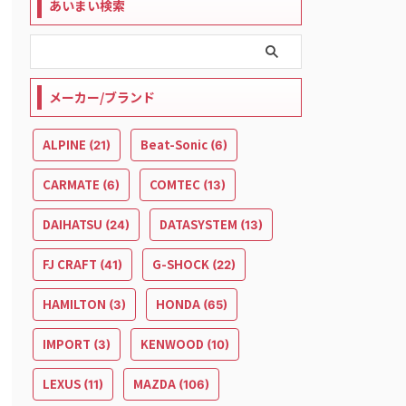
あいまい検索
メーカー/ブランド
ALPINE
Beat-Sonic
(21)
(6)
CARMATE
COMTEC
(6)
(13)
DAIHATSU
DATASYSTEM
(24)
(13)
FJ CRAFT
G-SHOCK
(41)
(22)
HAMILTON
HONDA
(3)
(65)
IMPORT
KENWOOD
(3)
(10)
LEXUS
MAZDA
(11)
(106)