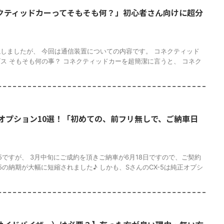
クティッドカーってそもそも何？」初心者さん向けに超分
しましたが、 今回は通信装置についての内容です。 コネクティッド
ス そもそも何の事？ コネクティッドカーを超簡潔に言うと、 コネク
正オプション10選！「初めての、前フリ無しで、ご納車日
-5ですが、 3月中旬にご成約を頂きご納車が6月18日ですので、ご契約
-5の納期が大幅に短縮されました♪ しかも、SさんのCX-5は純正オプシ