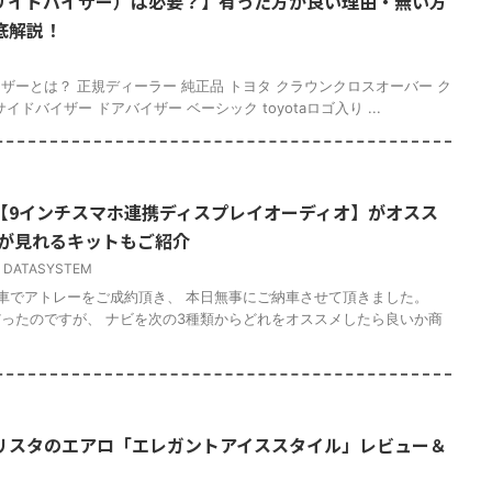
サイドバイザー）は必要？】有った方が良い理由・無い方
底解説！
ザーとは？ 正規ディーラー 純正品 トヨタ クラウンクロスオーバー ク
35 サイドバイザー ドアバイザー ベーシック toyotaロゴ入り ...
【9インチスマホ連携ディスプレイオーディオ】がオスス
Vが見れるキットもご紹介
,
DATASYSTEM
車でアトレーをご成約頂き、 本日無事にご納車させて頂きました。
ったのですが、 ナビを次の3種類からどれをオススメしたら良いか商
リスタのエアロ「エレガントアイススタイル」レビュー＆