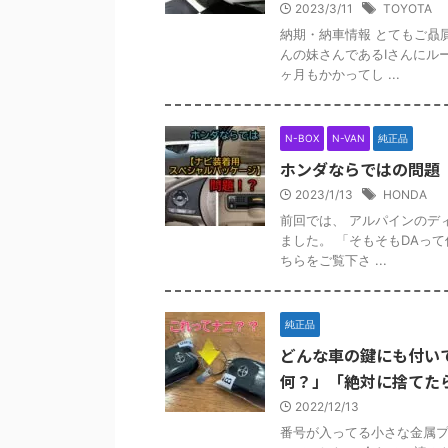
2023/3/11
TOYOTA
納期・納車情報 とてもご贔
んの妹さんであるIさんにル
ヶ月もかかってし ...
N-BOX
N-VAN
純正品
ホンダならではの問題
2023/1/13
HONDA
前回では、 アルパインのデ
ました。 「そもそもDAっ
ちらをご覧下さ ...
純正品
どんな車の鍵にも付い
何？」「絶対に捨てた
2022/12/13
番号が入ってる小さな金属プ