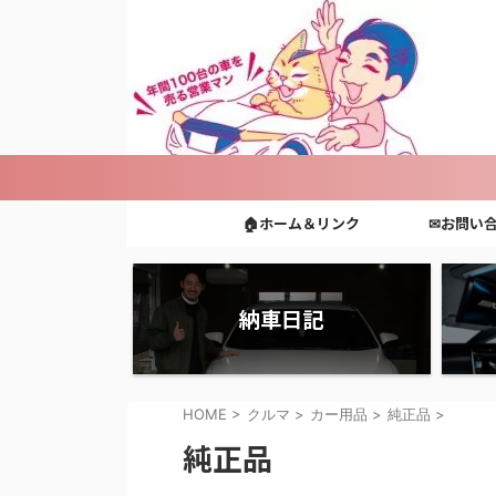
🏠ホーム＆リンク
✉お問い
納車日記
HOME
>
クルマ
>
カー用品
>
純正品
>
純正品