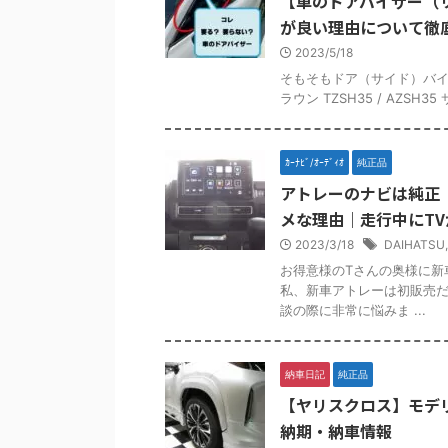
【車のドアバイザー（
が良い理由について徹
2023/5/18
そもそもドア（サイド）バイ
ラウン TZSH35 / AZSH
ｶｰﾅﾋﾞ/ｵｰﾃﾞｨｵ
純正品
アトレーのナビは純正
メな理由｜走行中にT
2023/3/18
DAIHATSU
お得意様のTさんの奥様に新
私、新車アトレーは初販売だ
談の際に非常に悩みま ...
納車日記
純正品
【ヤリスクロス】モデ
納期・納車情報