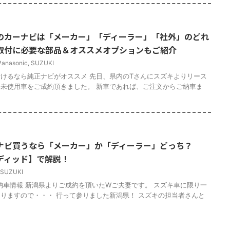
のカーナビは「メーカー」「ディーラー」「社外」のどれ
取付に必要な部品＆オススメオプションもご紹介
Panasonic
,
SUZUKI
けるなら純正ナビがオススメ 先日、県内のTさんにスズキよりリース
未使用車をご成約頂きました。 新車であれば、ご注文からご納車ま
ナビ買うなら「メーカー」か「ディーラー」どっち？
ンディッド】で解説！
SUZUKI
納車情報 新潟県よりご成約を頂いたWご夫妻です。 スズキ車に限り一
りますので・・・ 行って参りました新潟県！ スズキの担当者さんと