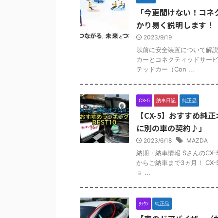
「今更聞けない！コネ
かり易く説明します！
2023/9/19
以前に安全装置について解説
カーとコネクティッドサービ
テッドカー（Con ...
CX-5
納車日記
純正品
【CX-5】おすすめ純
に別の車の契約♪」
2023/6/18
MAZDA
納期・納車情報 SさんのCX
からご納車まで3ヵ月！ CX
ョ ...
ｸﾗｳﾝ
純正品