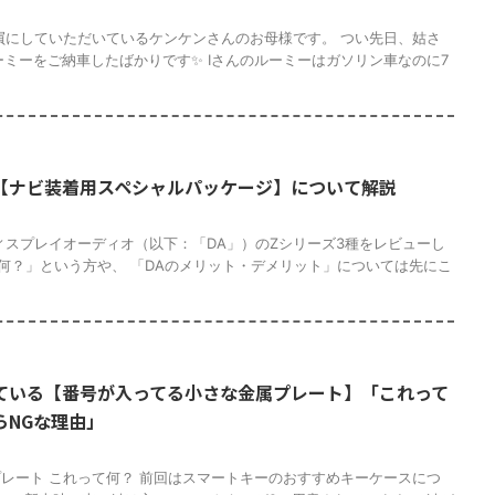
屓にしていただいているケンケンさんのお母様です。 つい先日、姑さ
ーミーをご納車したばかりです✨ Iさんのルーミーはガソリン車なのに7
【ナビ装着用スペシャルパッケージ】について解説
ィスプレイオーディオ（以下：「DA」）のZシリーズ3種をレビューし
て何？」という方や、 「DAのメリット・デメリット」については先にこ
ている【番号が入ってる小さな金属プレート】「これって
らNGな理由」
レート これって何？ 前回はスマートキーのおすすめキーケースにつ