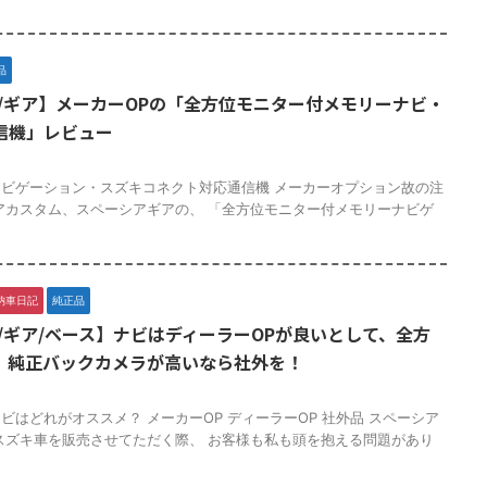
品
/ギア】メーカーOPの「全方位モニター付メモリーナビ・
信機」レビュー
ビゲーション・スズキコネクト対応通信機 メーカーオプション故の注
アカスタム、スペーシアギアの、 「全方位モニター付メモリーナビゲ
納車日記
純正品
/ギア/ベース】ナビはディーラーOPが良いとして、全方
、純正バックカメラが高いなら社外を！
はどれがオススメ？ メーカーOP ディーラーOP 社外品 スペーシア
スズキ車を販売させてただく際、 お客様も私も頭を抱える問題があり