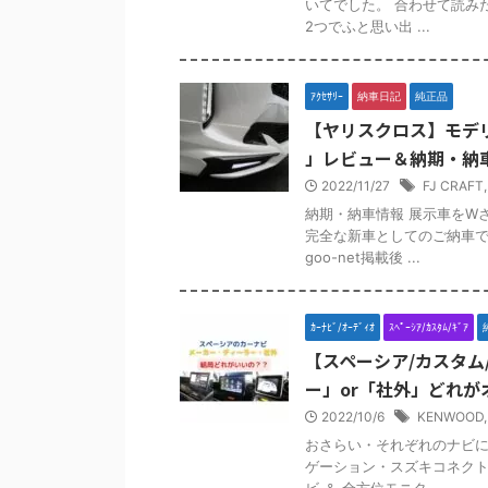
いてでした。 合わせて読み
2つでふと思い出 ...
ｱｸｾｻﾘｰ
納車日記
純正品
【ヤリスクロス】モデ
」レビュー＆納期・納
2022/11/27
FJ CRAFT
納期・納車情報 展示車をW
完全な新車としてのご納車で
goo-net掲載後 ...
ｶｰﾅﾋﾞ/ｵｰﾃﾞｨｵ
ｽﾍﾟｰｼｱ/ｶｽﾀﾑ/ｷﾞｱ
【スペーシア/カスタム
ー」or「社外」どれが
2022/10/6
KENWOOD
おさらい・それぞれのナビに
ゲーション・スズキコネクト