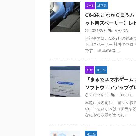
CX-8
純正品
CX-8をこれから買う
ット用スペーサー】レ
2024/2/8
MAZDA
当記事では、CX-8用の純
ト用スペーサー 社外のフロ
です。 新車のCX ...
ｸﾗｳﾝ
純正品
「まるでスマホゲーム
ソフトウェアアップグ
2023/9/20
TOYOTA
本題に入る前に、 前回の投
のこっちゃな方はコチラをど
なにやら表示が出てお ...
純正品