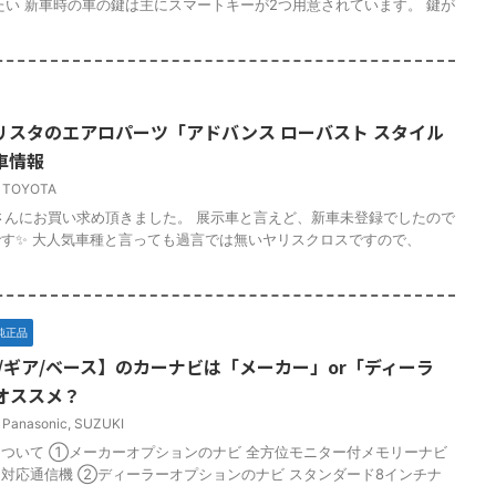
たい 新車時の車の鍵は主にスマートキーが2つ用意されています。 鍵が
リスタのエアロパーツ「アドバンス ローバスト スタイル
車情報
,
TOYOTA
さんにお買い求め頂きました。 展示車と言えど、新車未登録でしたので
す✨ 大人気車種と言っても過言では無いヤリスクロスですので、
純正品
/ギア/ベース】のカーナビは「メーカー」or「ディーラ
オススメ？
,
Panasonic
,
SUZUKI
ついて ①メーカーオプションのナビ 全方位モニター付メモリーナビ
対応通信機 ②ディーラーオプションのナビ スタンダード8インチナ