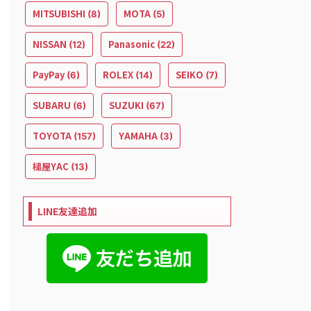
MITSUBISHI
MOTA
(8)
(5)
NISSAN
Panasonic
(12)
(22)
PayPay
ROLEX
SEIKO
(6)
(14)
(7)
SUBARU
SUZUKI
(6)
(67)
TOYOTA
YAMAHA
(157)
(3)
槌屋YAC
(13)
LINE友達追加