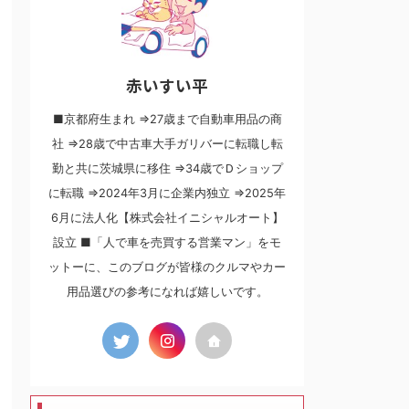
赤いすい平
■京都府生まれ ⇒27歳まで自動車用品の商
社 ⇒28歳で中古車大手ガリバーに転職し転
勤と共に茨城県に移住 ⇒34歳でＤショップ
に転職 ⇒2024年3月に企業内独立 ⇒2025年
6月に法人化【株式会社イニシャルオート】
設立 ■「人で車を売買する営業マン」をモ
ットーに、このブログが皆様のクルマやカー
用品選びの参考になれば嬉しいです。