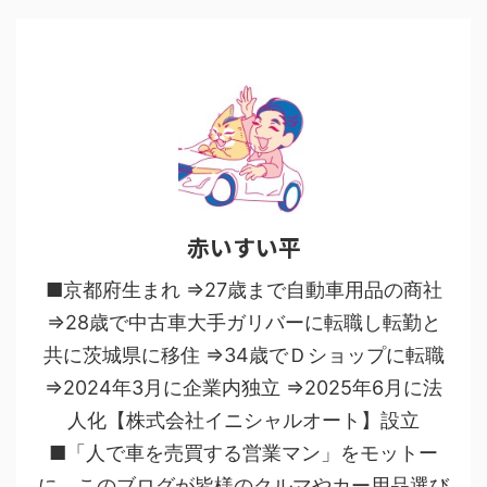
赤いすい平
■京都府生まれ ⇒27歳まで自動車用品の商社
⇒28歳で中古車大手ガリバーに転職し転勤と
共に茨城県に移住 ⇒34歳でＤショップに転職
⇒2024年3月に企業内独立 ⇒2025年6月に法
人化【株式会社イニシャルオート】設立
■「人で車を売買する営業マン」をモットー
に、このブログが皆様のクルマやカー用品選び