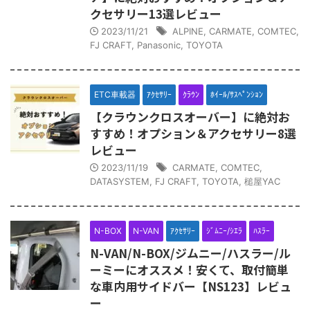
クセサリー13選レビュー
2023/11/21
ALPINE
,
CARMATE
,
COMTEC
,
FJ CRAFT
,
Panasonic
,
TOYOTA
ETC車載器
ｱｸｾｻﾘｰ
ｸﾗｳﾝ
ﾎｲｰﾙ/ｻｽﾍﾟﾝｼｮﾝ
【クラウンクロスオーバー】に絶対お
すすめ！オプション＆アクセサリー8選
レビュー
2023/11/19
CARMATE
,
COMTEC
,
DATASYSTEM
,
FJ CRAFT
,
TOYOTA
,
槌屋YAC
N-BOX
N-VAN
ｱｸｾｻﾘｰ
ｼﾞﾑﾆｰ/ｼｴﾗ
ﾊｽﾗｰ
N-VAN/N-BOX/ジムニー/ハスラー/ル
ーミーにオススメ！安くて、取付簡単
な車内用サイドバー【NS123】レビュ
ー