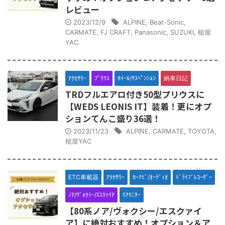
レビュー
2023/12/9
ALPINE
,
Beat-Sonic
,
CARMATE
,
FJ CRAFT
,
Panasonic
,
SUZUKI
,
槌屋
YAC
ｱｸｾｻﾘｰ
ﾌﾟﾘｳｽ
ﾎｲｰﾙ/ｻｽﾍﾟﾝｼｮﾝ
納車日記
TRDフルエアロ付き50型プリウスに
【WEDS LEONIS IT】装着！更にオプ
ションてんこ盛り36選！
2023/11/23
ALPINE
,
CARMATE
,
TOYOTA
,
槌屋YAC
ETC車載器
ｱｸｾｻﾘｰ
ｶｰﾅﾋﾞ/ｵｰﾃﾞｨｵ
ﾄﾞﾗｲﾌﾞﾚｺｰﾀﾞｰ
ﾉｱ/ｳﾞｫｸｼｰ/ｴｽｸｧｲｱ
ﾘｱﾓﾆﾀｰ
【80系ノア/ヴォクシー/エスクァイ
ア】に絶対おすすめ！オプション＆ア