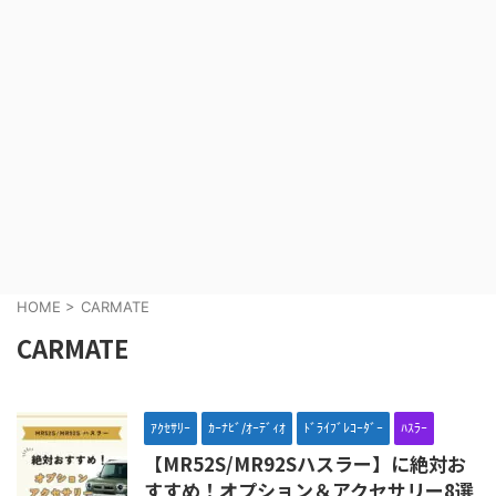
HOME
>
CARMATE
CARMATE
ｱｸｾｻﾘｰ
ｶｰﾅﾋﾞ/ｵｰﾃﾞｨｵ
ﾄﾞﾗｲﾌﾞﾚｺｰﾀﾞｰ
ﾊｽﾗｰ
【MR52S/MR92Sハスラー】に絶対お
すすめ！オプション＆アクセサリー8選