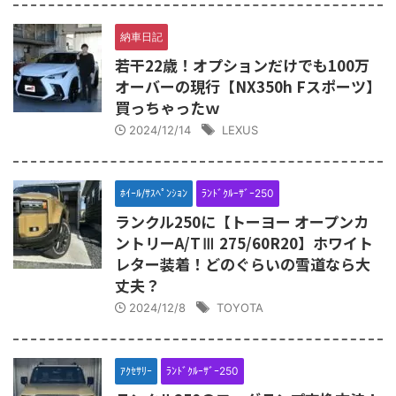
納車日記
若干22歳！オプションだけでも100万
オーバーの現行【NX350h Fスポーツ】
買っちゃったｗ
2024/12/14
LEXUS
ﾎｲｰﾙ/ｻｽﾍﾟﾝｼｮﾝ
ﾗﾝﾄﾞｸﾙｰｻﾞｰ250
ランクル250に【トーヨー オープンカ
ントリーA/TⅢ 275/60R20】ホワイト
レター装着！どのぐらいの雪道なら大
丈夫？
2024/12/8
TOYOTA
ｱｸｾｻﾘｰ
ﾗﾝﾄﾞｸﾙｰｻﾞｰ250