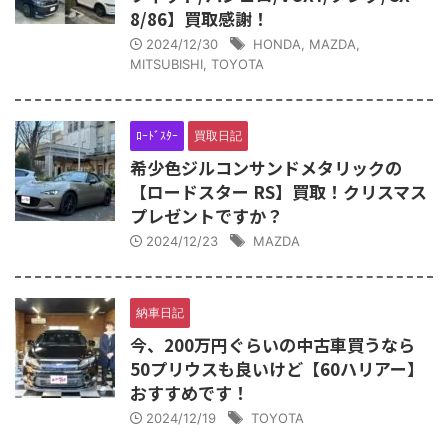
8/86】買取感謝！
2024/12/30
HONDA
,
MAZDA
,
MITSUBISHI
,
TOYOTA
ﾛｰﾄﾞｽﾀｰ
買取日記
希少色ジルコンサンドメタリックの
【ロードスター RS】買取！クリスマス
プレゼントですか？
2024/12/23
MAZDA
納車日記
今、200万円ぐらいの中古車買うなら
50プリウスも良いけど【60ハリアー】
おすすめです！
2024/12/19
TOYOTA