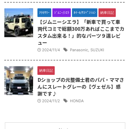
ｱｸｾｻﾘｰ
ｼﾞﾑﾆｰ/ｼｴﾗ
ﾎｲｰﾙ/ｻｽﾍﾟﾝｼｮﾝ
納車日記
【ジムニーシエラ】「新車で買って車
両代コミで総額300万あればここまでカ
スタム出来る！」的なパーツ９選レビ
ュー
2024/11/4
Panasonic
,
SUZUKI
納車日記
Dショップの元整備士君のパパ・ママさ
んにスレートグレーの【ヴェゼル】感
謝です♪
2024/11/2
HONDA