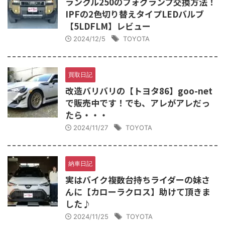
ランクル250のフォグランプ交換方法！
IPFの2色切り替えタイプLEDバルブ
【5LDFLM】レビュー
2024/12/5
TOYOTA
買取日記
改造バリバリの【トヨタ86】goo-net
で販売中です！でも、アレがアレだっ
たら・・・
2024/11/27
TOYOTA
納車日記
実はバイク複数台持ちライダーの妹さ
んに【カローラクロス】助けて頂きま
した♪
2024/11/25
TOYOTA