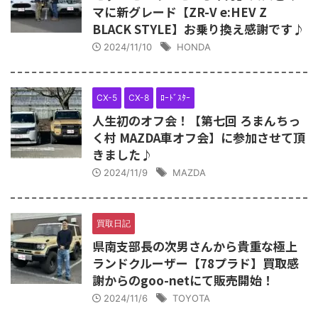
マに新グレード【ZR-V e:HEV Z
BLACK STYLE】お乗り換え感謝です♪
2024/11/10
HONDA
CX-5
CX-8
ﾛｰﾄﾞｽﾀｰ
人生初のオフ会！【第七回 ろまんちっ
く村 MAZDA車オフ会】に参加させて頂
きました♪
2024/11/9
MAZDA
買取日記
県南支部長の次男さんから貴重な極上
ランドクルーザー【78プラド】買取感
謝からのgoo-netにて販売開始！
2024/11/6
TOYOTA