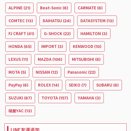
ALPINE
Beat-Sonic
CARMATE
(21)
(6)
(6)
COMTEC
DAIHATSU
DATASYSTEM
(13)
(24)
(13)
FJ CRAFT
G-SHOCK
HAMILTON
(41)
(22)
(3)
HONDA
IMPORT
KENWOOD
(65)
(3)
(10)
LEXUS
MAZDA
MITSUBISHI
(11)
(106)
(8)
MOTA
NISSAN
Panasonic
(5)
(12)
(22)
PayPay
ROLEX
SEIKO
SUBARU
(6)
(14)
(7)
(6)
SUZUKI
TOYOTA
YAMAHA
(67)
(157)
(3)
槌屋YAC
(13)
LINE友達追加