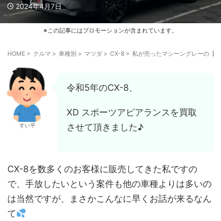
2024年4月7日
※この記事にはプロモーションが含まれています。
HOME
>
クルマ
>
車種別
>
マツダ
>
CX-8
>
私が売ったマシーングレーの【C
令和5年のCX-8、
XD スポーツアピアランスを買取
させて頂きました♪
すい平
CX-8を数多くのお客様に販売してきた私ですの
で、手放したいという案件も他の車種よりは多いの
は当然ですが、まさかこんなに早くお話が来るなん
て