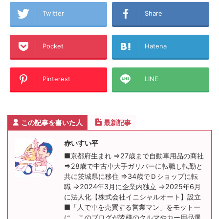
Twitter
Share
Pocket
Hatena
Pinterest
LINE
この記事を書いた人
最新記事
赤いすい平
■京都府生まれ ⇒27歳まで自動車用品の商社
⇒28歳で中古車大手ガリバーに転職し転勤と
共に茨城県に移住 ⇒34歳でＤショップに転
職 ⇒2024年3月に企業内独立 ⇒2025年6月
に法人化【株式会社イニシャルオート】設立
■「人で車を売買する営業マン」をモットー
に、このブログが皆様のクルマやカー用品選