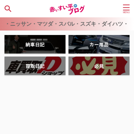
サン・マツダ・スバル・スズキ・ダイハツ・ミツビシ
納車日記
カー用品
買取日記
必見