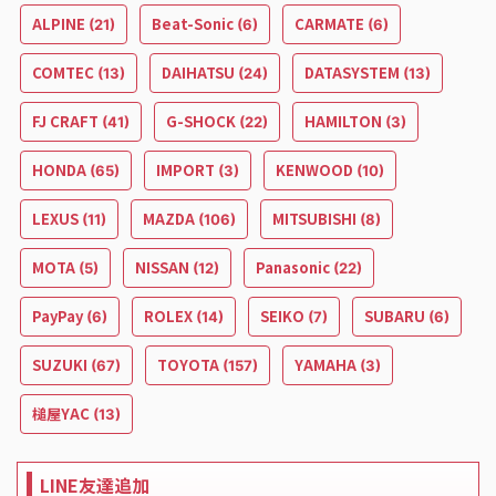
ALPINE
Beat-Sonic
CARMATE
(21)
(6)
(6)
COMTEC
DAIHATSU
DATASYSTEM
(13)
(24)
(13)
FJ CRAFT
G-SHOCK
HAMILTON
(41)
(22)
(3)
HONDA
IMPORT
KENWOOD
(65)
(3)
(10)
LEXUS
MAZDA
MITSUBISHI
(11)
(106)
(8)
MOTA
NISSAN
Panasonic
(5)
(12)
(22)
PayPay
ROLEX
SEIKO
SUBARU
(6)
(14)
(7)
(6)
SUZUKI
TOYOTA
YAMAHA
(67)
(157)
(3)
槌屋YAC
(13)
LINE友達追加