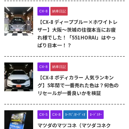
CX-8
納車日記
【CX-8 ディープブルー×ホワイトレ
ザー】大阪～茨城の往復本当にお疲
れ様でした！「551HORAI」はやっ
ぱり日本一！？
CX-8
納車日記
【CX-8 ボディカラー 人気ランキン
グ】5年間で一番売れた色は？何色の
リセールが一番良いかを検証
CX-5
CX-8
ｶｰﾅﾋﾞ/ｵｰﾃﾞｨｵ
ﾛｰﾄﾞｽﾀｰ
マツダのマツコネ（マツダコネク