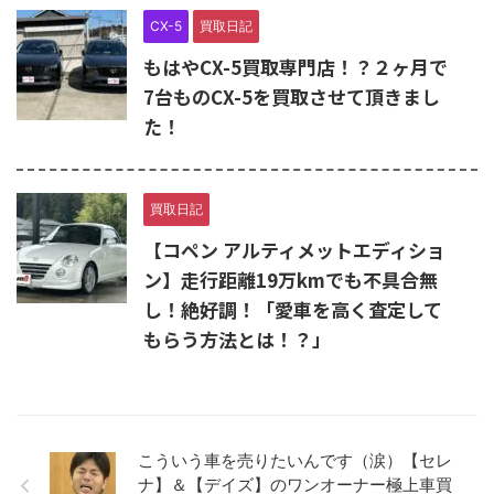
CX-5
買取日記
もはやCX-5買取専門店！？２ヶ月で
7台ものCX-5を買取させて頂きまし
た！
買取日記
【コペン アルティメットエディショ
ン】走行距離19万kmでも不具合無
し！絶好調！「愛車を高く査定して
もらう方法とは！？」
こういう車を売りたいんです（涙）【セレ
ナ】＆【デイズ】のワンオーナー極上車買