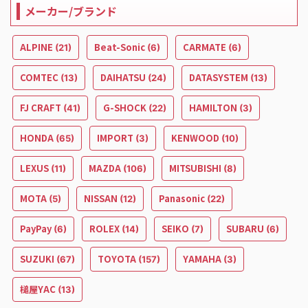
メーカー/ブランド
ALPINE
Beat-Sonic
CARMATE
(21)
(6)
(6)
COMTEC
DAIHATSU
DATASYSTEM
(13)
(24)
(13)
FJ CRAFT
G-SHOCK
HAMILTON
(41)
(22)
(3)
HONDA
IMPORT
KENWOOD
(65)
(3)
(10)
LEXUS
MAZDA
MITSUBISHI
(11)
(106)
(8)
MOTA
NISSAN
Panasonic
(5)
(12)
(22)
PayPay
ROLEX
SEIKO
SUBARU
(6)
(14)
(7)
(6)
SUZUKI
TOYOTA
YAMAHA
(67)
(157)
(3)
槌屋YAC
(13)