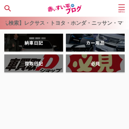
】レクサス・トヨタ・ホンダ・ニッサン・マツダ・ス
納車日記
カー用品
買取日記
必見