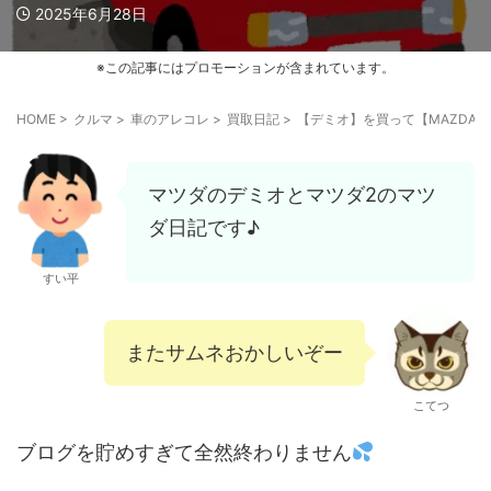
2025年6月28日
※この記事にはプロモーションが含まれています。
HOME
>
クルマ
>
車のアレコレ
>
買取日記
>
【デミオ】を買って【MAZDA
マツダのデミオとマツダ2のマツ
ダ日記です♪
すい平
またサムネおかしいぞー
こてつ
ブログを貯めすぎて全然終わりません