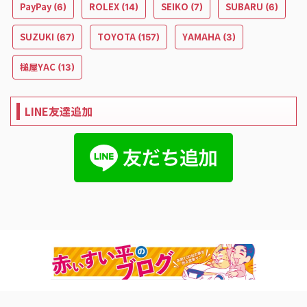
PayPay
ROLEX
SEIKO
SUBARU
(6)
(14)
(7)
(6)
SUZUKI
TOYOTA
YAMAHA
(67)
(157)
(3)
槌屋YAC
(13)
LINE友達追加