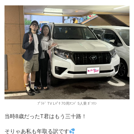
ﾌﾟﾗﾄﾞ TV Lﾊﾟｹ 70周ｱﾆﾊﾞ 5人乗 ｶﾞｿﾘﾝ
当時8歳だったT君はもう三十路！
そりゃあ私も年取る訳です