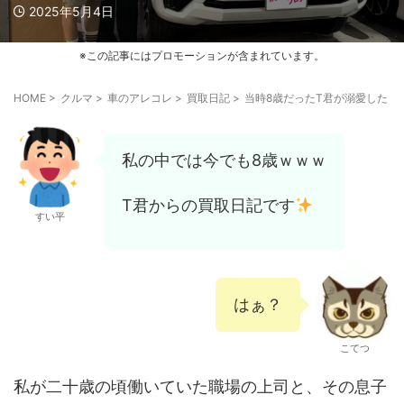
2025年5月4日
※この記事にはプロモーションが含まれています。
HOME
>
クルマ
>
車のアレコレ
>
買取日記
>
当時8歳だったT君が溺愛した【
私の中では今でも8歳ｗｗｗ
T君からの買取日記です
すい平
はぁ？
こてつ
私が二十歳の頃働いていた職場の上司と、その息子