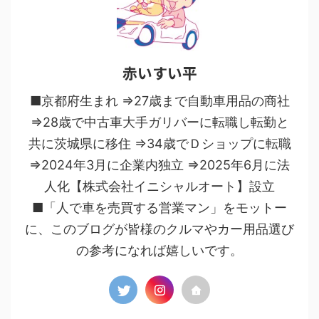
赤いすい平
■京都府生まれ ⇒27歳まで自動車用品の商社
⇒28歳で中古車大手ガリバーに転職し転勤と
共に茨城県に移住 ⇒34歳でＤショップに転職
⇒2024年3月に企業内独立 ⇒2025年6月に法
人化【株式会社イニシャルオート】設立
■「人で車を売買する営業マン」をモットー
に、このブログが皆様のクルマやカー用品選び
の参考になれば嬉しいです。