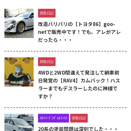
買取日記
改造バリバリの【トヨタ86】goo-
netで販売中です！でも、アレがアレ
だったら・・・
買取日記
4WDと2WD間違えて発注して納車前
日発覚の【RAV4】カムバック！ハス
ラーまでもデスラーしたのに神様で
すか？
ｱﾙﾌｧｰﾄﾞ/ｳﾞｪﾙﾌｧｲｱ
買取日記
20系の塗装問題は深刻でした・・・