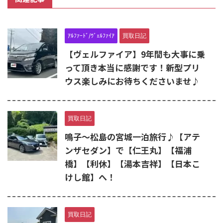
ｱﾙﾌｧｰﾄﾞ/ｳﾞｪﾙﾌｧｲｱ
買取日記
【ヴェルファイア】9年間も大事に乗
って頂き本当に感謝です！新型プリ
ウス楽しみにお待ちくださいませ♪
買取日記
鳴子～松島の宮城一泊旅行♪【アテ
ンザセダン】で【仁王丸】【福浦
橋】【利休】【湯本吉祥】【日本こ
けし館】へ！
買取日記