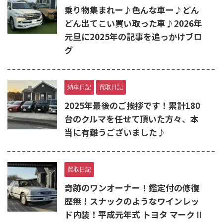
乗り物集まれー♪色んな車ー♪どん
どん出てこい買い取った車♪2026年
元旦に2025年の記事を追っかけブロ
グ
納車日記
買取日記
2025年最後のご挨拶です！累計180
台のクルマを任せて頂いた方々、本
当に有難うございました♪
買取日記
奇跡のワンオーナー！鑑定付の修復
歴無！スナックのようなワインレッ
ド内装！平成元年式 トヨタ マークⅡ