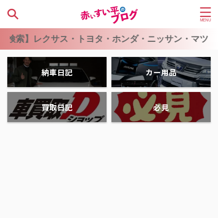
レクサス・トヨタ・ホンダ・ニッサン・マツダ・スバ
納車日記
カー用品
買取日記
必見