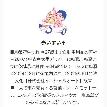
赤いすい平
■京都府生まれ ⇒27歳まで自動車用品の商社
⇒28歳で中古車大手ガリバーに転職し転勤と
共に茨城県に移住 ⇒34歳でＤショップに転職
⇒2024年3月に企業内独立 ⇒2025年6月に法
人化【株式会社イニシャルオート】設立
■「人で車を売買する営業マン」をモットー
に、このブログが皆様のクルマやカー用品選び
の参考になれば嬉しいです。