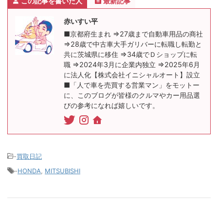
この記事を書いた人
最新記事
赤いすい平
■京都府生まれ ⇒27歳まで自動車用品の商社
⇒28歳で中古車大手ガリバーに転職し転勤と
共に茨城県に移住 ⇒34歳でＤショップに転
職 ⇒2024年3月に企業内独立 ⇒2025年6月
に法人化【株式会社イニシャルオート】設立
■「人で車を売買する営業マン」をモットー
に、このブログが皆様のクルマやカー用品選
びの参考になれば嬉しいです。
-
買取日記
-
HONDA
,
MITSUBISHI