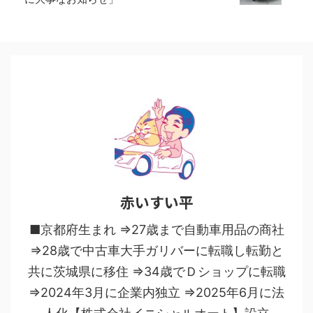
赤いすい平
■京都府生まれ ⇒27歳まで自動車用品の商社
⇒28歳で中古車大手ガリバーに転職し転勤と
共に茨城県に移住 ⇒34歳でＤショップに転職
⇒2024年3月に企業内独立 ⇒2025年6月に法