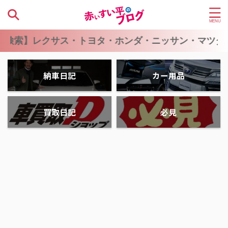
レクサス・トヨタ・ホンダ・ニッサン・マツダ・スバ
納車日記
カー用品
買取日記
必見