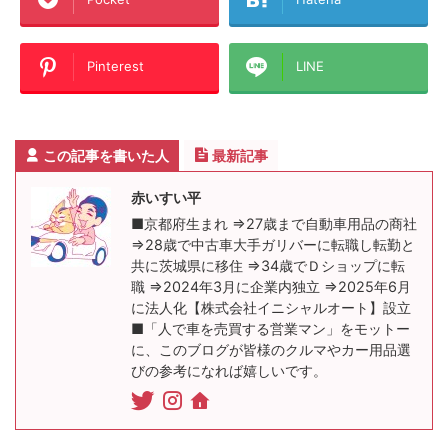
Pinterest
LINE
この記事を書いた人
最新記事
赤いすい平
■京都府生まれ ⇒27歳まで自動車用品の商社
⇒28歳で中古車大手ガリバーに転職し転勤と
共に茨城県に移住 ⇒34歳でＤショップに転
職 ⇒2024年3月に企業内独立 ⇒2025年6月
に法人化【株式会社イニシャルオート】設立
■「人で車を売買する営業マン」をモットー
に、このブログが皆様のクルマやカー用品選
びの参考になれば嬉しいです。