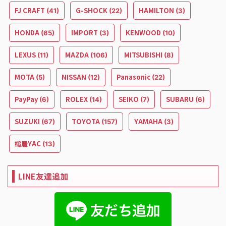
FJ CRAFT
G-SHOCK
HAMILTON
(41)
(22)
(3)
HONDA
IMPORT
KENWOOD
(65)
(3)
(10)
LEXUS
MAZDA
MITSUBISHI
(11)
(106)
(8)
MOTA
NISSAN
Panasonic
(5)
(12)
(22)
PayPay
ROLEX
SEIKO
SUBARU
(6)
(14)
(7)
(6)
SUZUKI
TOYOTA
YAMAHA
(67)
(157)
(3)
槌屋YAC
(13)
LINE友達追加