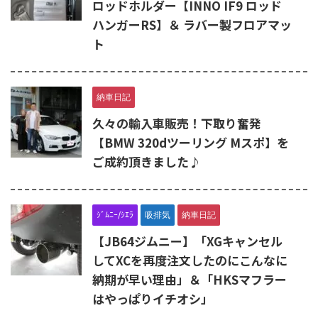
ロッドホルダー【INNO IF9 ロッド
ハンガーRS】＆ ラバー製フロアマッ
ト
納車日記
久々の輸入車販売！下取り奮発
【BMW 320dツーリング Mスポ】を
ご成約頂きました♪
ｼﾞﾑﾆｰ/ｼｴﾗ
吸排気
納車日記
【JB64ジムニー】「XGキャンセル
してXCを再度注文したのにこんなに
納期が早い理由」＆「HKSマフラー
はやっぱりイチオシ」