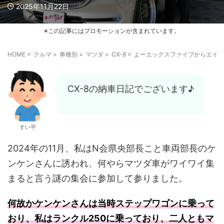
2025年11月22日
※この記事にはプロモーションが含まれています。
HOME
>
クルマ
>
車種別
>
マツダ
>
CX-8
>
よーエックスファイブからエイト
CX-8の納車日記でございます♪
すい平
2024年の11月、私はN会県央部長こと車両部長のケ
ンケンさんに誘われ、何やらマツダ車がワイワイ集
まると言う謎の集会に参加して参りました。
何故かケンケンさんは当時ステップワゴンに乗って
おり、私はランクル250に乗っており、二人ともマ