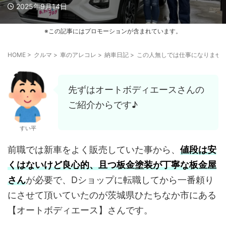
2025年9月14日
※この記事にはプロモーションが含まれています。
HOME
>
クルマ
>
車のアレコレ
>
納車日記
>
この人無しでは仕事になりませ
先ずはオートボディエースさんの
ご紹介からです♪
すい平
前職では新車をよく販売していた事から、
値段は安
くはないけど良心的、且つ板金塗装が丁寧な板金屋
さん
が必要で、Dショップに転職してから一番頼り
にさせて頂いていたのが茨城県ひたちなか市にある
【オートボディエース】さんです。