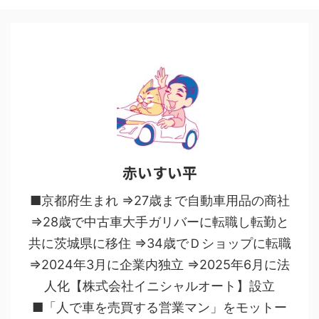
赤いすい平
■京都府生まれ ⇒27歳まで自動車用品の商社
⇒28歳で中古車大手ガリバーに転職し転勤と
共に茨城県に移住 ⇒34歳でＤショップに転職
⇒2024年3月に企業内独立 ⇒2025年6月に法
人化【株式会社イニシャルオート】設立
■「人で車を売買する営業マン」をモットー