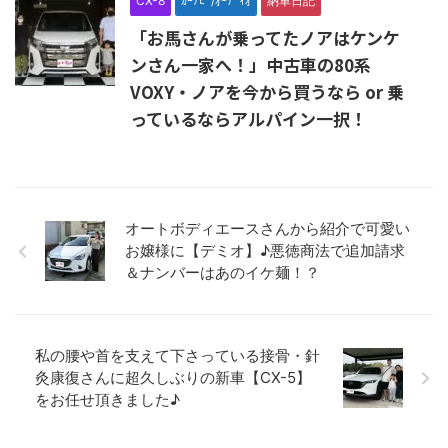
CX-8
ｶｰﾅﾋﾞ/ｵｰﾃﾞｨｵ
納車日記
「お馬さんが乗ってたノアはケンケ
ンさん一家へ！」中古車の80系
VOXY・ノアを今から買うなら or 乗
っているならアルパイン一択！
オートボディエースさんから紹介で可愛い
お嬢様に【デミオ】♪悪徳商法で追加請求
＆ナンバーはあのイケ麺！？
私の腰や首を支えて下さっている接骨・針
灸康復さんに超久しぶりの新車【CX-5】
をお任せ頂きました♪