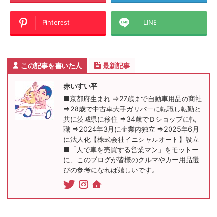
Pinterest
LINE
この記事を書いた人
最新記事
赤いすい平
■京都府生まれ ⇒27歳まで自動車用品の商社
⇒28歳で中古車大手ガリバーに転職し転勤と
共に茨城県に移住 ⇒34歳でＤショップに転
職 ⇒2024年3月に企業内独立 ⇒2025年6月
に法人化【株式会社イニシャルオート】設立
■「人で車を売買する営業マン」をモットー
に、このブログが皆様のクルマやカー用品選
びの参考になれば嬉しいです。