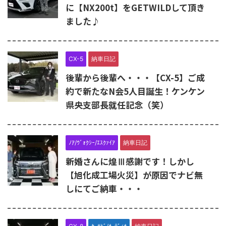
に【NX200t】をGETWILDして頂き
ました♪
CX-5
納車日記
後輩から後輩へ・・・【CX-5】ご成
約で新たなN会5人目誕生！ケンケン
県央支部長就任記念（笑）
ﾉｱ/ｳﾞｫｸｼｰ/ｴｽｸｧｲｱ
納車日記
新婚さんに煌Ⅲ感謝です！しかし
【旭化成工場火災】が原因でナビ無
しにてご納車・・・