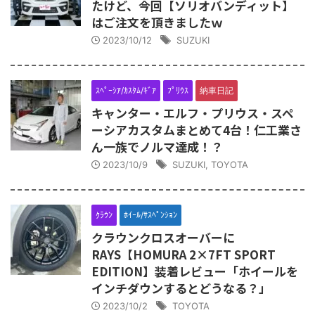
たけど、今回【ソリオバンディット】
はご注文を頂きましたｗ
2023/10/12
SUZUKI
ｽﾍﾟｰｼｱ/ｶｽﾀﾑ/ｷﾞｱ
ﾌﾟﾘｳｽ
納車日記
キャンター・エルフ・プリウス・スペ
ーシアカスタムまとめて4台！仁工業さ
ん一族でノルマ達成！？
2023/10/9
SUZUKI
,
TOYOTA
ｸﾗｳﾝ
ﾎｲｰﾙ/ｻｽﾍﾟﾝｼｮﾝ
クラウンクロスオーバーに
RAYS【HOMURA 2×7FT SPORT
EDITION】装着レビュー「ホイールを
インチダウンするとどうなる？」
2023/10/2
TOYOTA