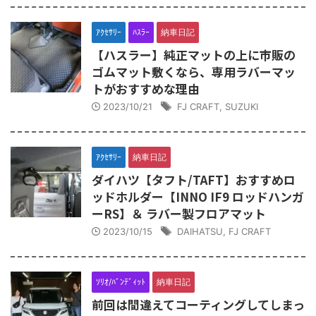
ｱｸｾｻﾘｰ
ﾊｽﾗｰ
納車日記
【ハスラー】純正マットの上に市販の
ゴムマット敷くなら、専用ラバーマッ
トがおすすめな理由
2023/10/21
FJ CRAFT
,
SUZUKI
ｱｸｾｻﾘｰ
納車日記
ダイハツ【タフト/TAFT】おすすめロ
ッドホルダー【INNO IF9 ロッドハンガ
ーRS】＆ ラバー製フロアマット
2023/10/15
DAIHATSU
,
FJ CRAFT
ｿﾘｵ/ﾊﾞﾝﾃﾞｨｯﾄ
納車日記
前回は間違えてコーティングしてしまっ