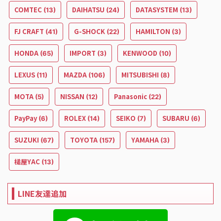
COMTEC
DAIHATSU
DATASYSTEM
(13)
(24)
(13)
FJ CRAFT
G-SHOCK
HAMILTON
(41)
(22)
(3)
HONDA
IMPORT
KENWOOD
(65)
(3)
(10)
LEXUS
MAZDA
MITSUBISHI
(11)
(106)
(8)
MOTA
NISSAN
Panasonic
(5)
(12)
(22)
PayPay
ROLEX
SEIKO
SUBARU
(6)
(14)
(7)
(6)
SUZUKI
TOYOTA
YAMAHA
(67)
(157)
(3)
槌屋YAC
(13)
LINE友達追加