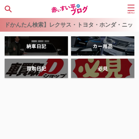
かんたん検索】レクサス・トヨタ・ホンダ・ニッサン
納車日記
カー用品
買取日記
必見