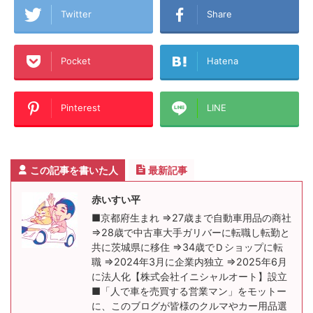
Twitter
Share
Pocket
Hatena
Pinterest
LINE
この記事を書いた人
最新記事
赤いすい平
■京都府生まれ ⇒27歳まで自動車用品の商社
⇒28歳で中古車大手ガリバーに転職し転勤と
共に茨城県に移住 ⇒34歳でＤショップに転
職 ⇒2024年3月に企業内独立 ⇒2025年6月
に法人化【株式会社イニシャルオート】設立
■「人で車を売買する営業マン」をモットー
に、このブログが皆様のクルマやカー用品選