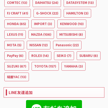
COMTEC
DAIHATSU
DATASYSTEM
(13)
(24)
(13)
FJ CRAFT
G-SHOCK
HAMILTON
(41)
(22)
(3)
HONDA
IMPORT
KENWOOD
(65)
(3)
(10)
LEXUS
MAZDA
MITSUBISHI
(11)
(106)
(8)
MOTA
NISSAN
Panasonic
(5)
(12)
(22)
PayPay
ROLEX
SEIKO
SUBARU
(6)
(14)
(7)
(6)
SUZUKI
TOYOTA
YAMAHA
(67)
(157)
(3)
槌屋YAC
(13)
LINE友達追加