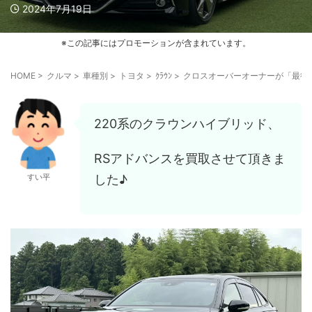
2024年7月19日
※この記事にはプロモーションが含まれています。
HOME
>
クルマ
>
車種別
>
トヨタ
>
ｸﾗｳﾝ
>
クロスオーバーオーナーが「最後
220系のクラウンハイブリッド、
RSアドバンスを買取させて頂きま
した♪
すい平