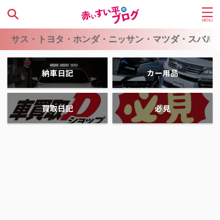
ヨタ・ホンダ・ニッサン・マツダ・スバル・スズキ・ダ
納車日記
カー用品
買取日記
必見