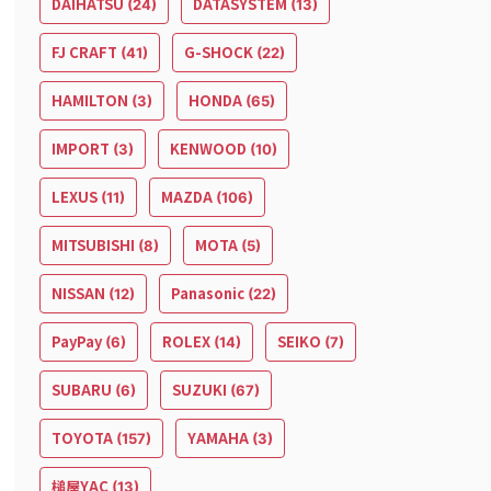
DAIHATSU
DATASYSTEM
(24)
(13)
FJ CRAFT
G-SHOCK
(41)
(22)
HAMILTON
HONDA
(3)
(65)
IMPORT
KENWOOD
(3)
(10)
LEXUS
MAZDA
(11)
(106)
MITSUBISHI
MOTA
(8)
(5)
NISSAN
Panasonic
(12)
(22)
PayPay
ROLEX
SEIKO
(6)
(14)
(7)
SUBARU
SUZUKI
(6)
(67)
TOYOTA
YAMAHA
(157)
(3)
槌屋YAC
(13)