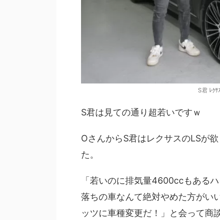
S君 ﾚｸｻｽ
S君は見ての通り超若いですｗ
OさんからS君はレクサスのLSが
た。
「若いのに排気量4600ccもある
落ちの車なんて絶対やめた方がい
ッツに車種変更だ！」と会って商