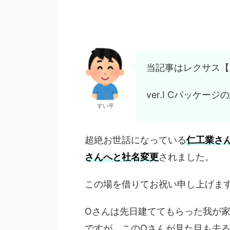
当記事はレクサス【L
ver.I Cパッケー
すい平
超絶お世話になっている
仁工業さ
さんへと
社名
変更
されました。
この場を借りてお祝い申し上げま
Oさんは先日建ててもらった我が
ですが、このOさんが見た目も去