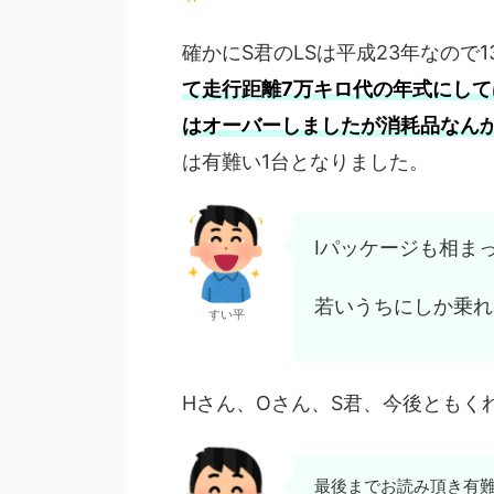
確かにS君のLSは平成23年なので
て走行距離7万キロ代の年式にし
はオーバーしましたが消耗品なん
は有難い1台となりました。
Iパッケージも相ま
若いうちにしか乗れ
すい平
Hさん、Oさん、S君、今後ともく
最後までお読み頂き有難