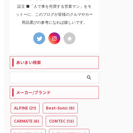
設立 ■「人で車を売買する営業マン」をモ
ットーに、このブログが皆様のクルマやカー
用品選びの参考になれば嬉しいです。
あいまい検索
メーカー/ブランド
ALPINE
Beat-Sonic
(21)
(6)
CARMATE
COMTEC
(6)
(13)