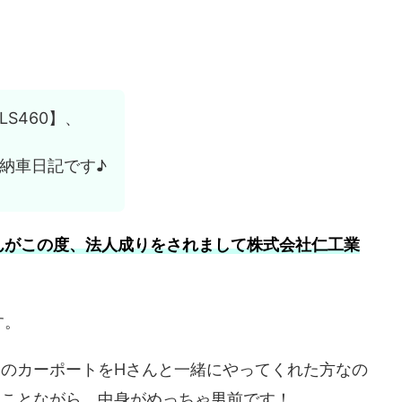
S460】、
ジの納車日記です♪
んがこの度、法人成りをされまして
株式会社仁工業
す。
家のカーポートをHさんと一緒にやってくれた方なの
ることながら、中身がめっちゃ男前です！