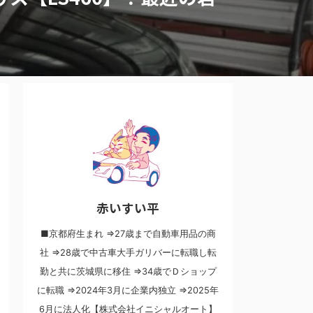
赤いすい平
■京都府生まれ ⇒27歳まで自動車用品の商
社 ⇒28歳で中古車大手ガリバーに転職し転
勤と共に茨城県に移住 ⇒34歳でＤショップ
に転職 ⇒2024年3月に企業内独立 ⇒2025年
6月に法人化【株式会社イニシャルオート】