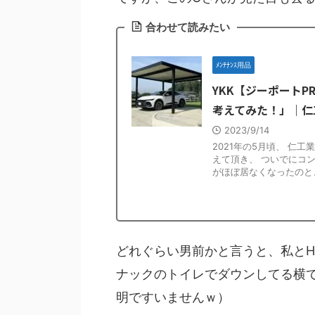
合わせて読みたい
ﾒﾝﾃﾅﾝｽ用品
YKK【ジーポート
考えてみた！」｜仁
2023/9/14
2021年の5月頃、 仁
えて頂き、 ついでにコ
がほぼ居なくなったのと、 
どれぐらい男前かと言うと、私とH
ナックのトイレでダウンしてる横
明ですいませんｗ）