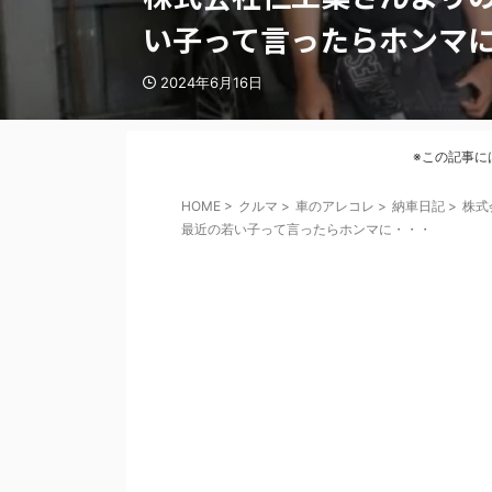
い子って言ったらホンマ
2024年6月16日
※この記事に
HOME
>
クルマ
>
車のアレコレ
>
納車日記
>
株式
最近の若い子って言ったらホンマに・・・