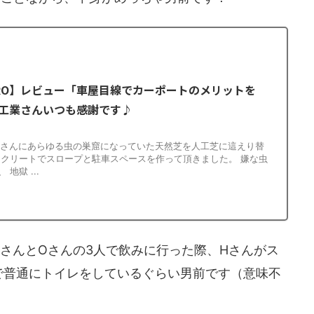
PRO】レビュー「車屋目線でカーポートのメリットを
工業さんいつも感謝です♪
工業さんにあらゆる虫の巣窟になっていた天然芝を人工芝に這えり替
ンクリートでスロープと駐車スペースを作って頂きました。 嫌な虫
地獄 ...
さんとOさんの3人で飲みに行った際、Hさんがス
で普通にトイレをしているぐらい男前です（意味不