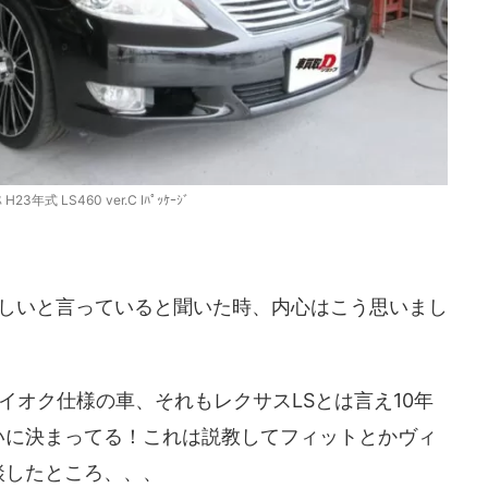
 H23年式 LS460 ver.C Iﾊﾟｯｹｰｼﾞ
欲しいと言っていると聞いた時、内心はこう思いまし
ハイオク仕様の車、それもレクサスLSとは言え10年
いに決まってる！これは説教してフィットとかヴィ
談したところ、、、