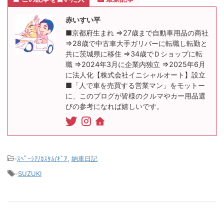
赤いすい平
■京都府生まれ ⇒27歳まで自動車用品の商社
⇒28歳で中古車大手ガリバーに転職し転勤と
共に茨城県に移住 ⇒34歳でＤショップに転
職 ⇒2024年3月に企業内独立 ⇒2025年6月
に法人化【株式会社イニシャルオート】設立
■「人で車を売買する営業マン」をモットー
に、このブログが皆様のクルマやカー用品選
びの参考になれば嬉しいです。
-
ｽﾍﾟｰｼｱ/ｶｽﾀﾑ/ｷﾞｱ
,
納車日記
-
SUZUKI