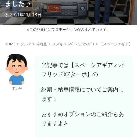
ました♪
2021年11月18日
※この記事にはプロモーションが含まれています。
HOME
>
クルマ
>
車種別
>
スズキ
>
ｽﾍﾟｰｼｱ/ｶｽﾀﾑ/ｷﾞｱ
>
【スペーシアギア】タ
当記事では【スペーシアギア ハイ
ブリッドXZターボ】の
納期・納車情報についてご案内し
すい平
ます！
おすすめオプションのご紹介もあ
りますよ♪