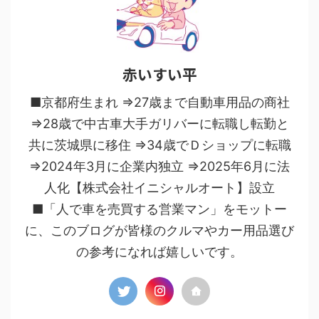
赤いすい平
■京都府生まれ ⇒27歳まで自動車用品の商社
⇒28歳で中古車大手ガリバーに転職し転勤と
共に茨城県に移住 ⇒34歳でＤショップに転職
⇒2024年3月に企業内独立 ⇒2025年6月に法
人化【株式会社イニシャルオート】設立
■「人で車を売買する営業マン」をモットー
に、このブログが皆様のクルマやカー用品選び
の参考になれば嬉しいです。