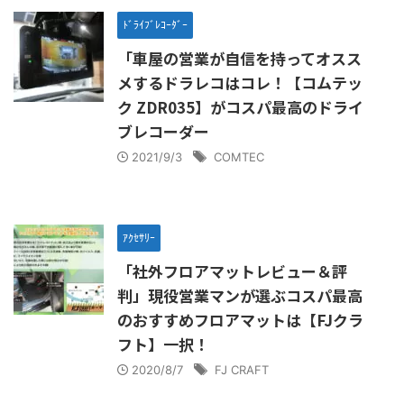
ﾄﾞﾗｲﾌﾞﾚｺｰﾀﾞｰ
「車屋の営業が自信を持ってオスス
メするドラレコはコレ！【コムテッ
ク ZDR035】がコスパ最高のドライ
ブレコーダー
2021/9/3
COMTEC
ｱｸｾｻﾘｰ
「社外フロアマットレビュー＆評
判」現役営業マンが選ぶコスパ最高
のおすすめフロアマットは【FJクラ
フト】一択！
2020/8/7
FJ CRAFT