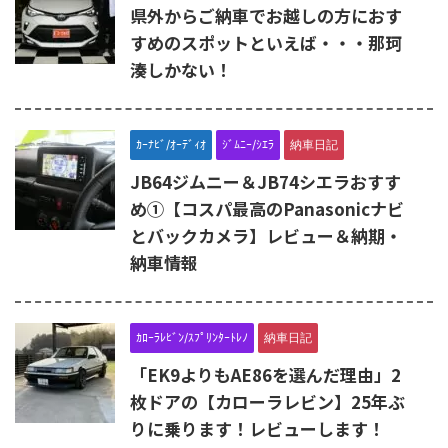
県外からご納車でお越しの方におす
すめのスポットといえば・・・那珂
湊しかない！
ｶｰﾅﾋﾞ/ｵｰﾃﾞｨｵ
ｼﾞﾑﾆｰ/ｼｴﾗ
納車日記
JB64ジムニー＆JB74シエラおすす
め①【コスパ最高のPanasonicナビ
とバックカメラ】レビュー＆納期・
納車情報
ｶﾛｰﾗﾚﾋﾞﾝ/ｽﾌﾟﾘﾝﾀｰﾄﾚﾉ
納車日記
「EK9よりもAE86を選んだ理由」2
枚ドアの【カローラレビン】25年ぶ
りに乗ります！レビューします！