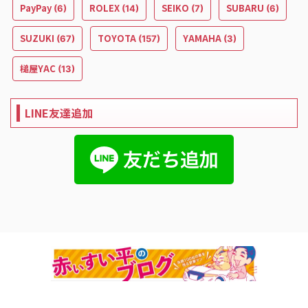
PayPay
ROLEX
SEIKO
SUBARU
(6)
(14)
(7)
(6)
SUZUKI
TOYOTA
YAMAHA
(67)
(157)
(3)
槌屋YAC
(13)
LINE友達追加