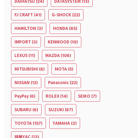
DAIHATSU
DATASYSTEM
(24)
(13)
FJ CRAFT
G-SHOCK
(41)
(22)
HAMILTON
HONDA
(3)
(65)
IMPORT
KENWOOD
(3)
(10)
LEXUS
MAZDA
(11)
(106)
MITSUBISHI
MOTA
(8)
(5)
NISSAN
Panasonic
(12)
(22)
PayPay
ROLEX
SEIKO
(6)
(14)
(7)
SUBARU
SUZUKI
(6)
(67)
TOYOTA
YAMAHA
(157)
(3)
槌屋YAC
(13)