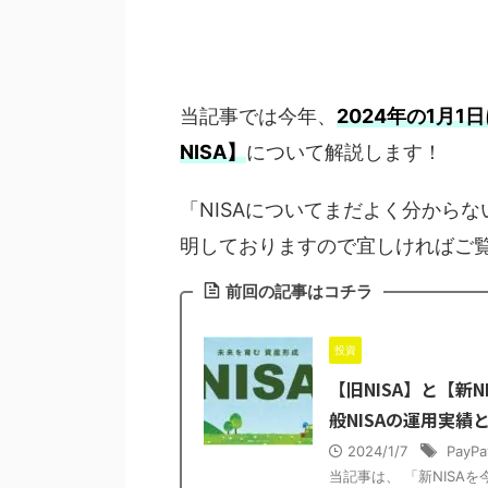
当記事では今年、
2024年の1月
NISA】
について解説します！
「NISAについてまだよく分からな
明しておりますので宜しければご
前回の記事はコチラ
投資
【旧NISA】と【新
般NISAの運用実績
2024/1/7
PayPa
当記事は、 「新NISA