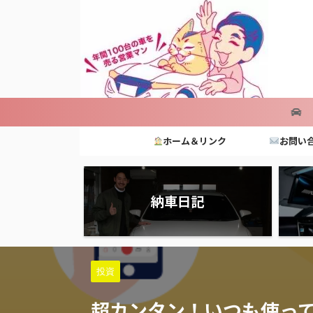
【車のグレードか
ホーム＆リンク
お問い
納車日記
投資
超カンタン！いつも使ってい