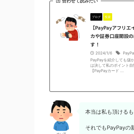
合わせて読みたい
ブログ
投資
【PayPayアフリ
カや証券口座開設の
す！
2024/1/6
PayPa
PayPayを紹介しても
は決して私のポイント自
【PayPayカード ...
本当は私も頂けるも
それでもPayPay
すい平