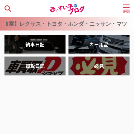
クサス・トヨタ・ホンダ・ニッサン・マツダ・スバル・
納車日記
カー用品
買取日記
必見