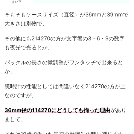
すい平
そもそもケースサイズ（直径）が36mmと39mmで
大きさは別物で、
その他にも
214270
の方が文字盤の3・6・9の数字
も夜光で光る
とか、
バックルの長さの微調整がワンタッチで出来る
と
か、
腕時計の性能としては間違いなく214270の方が上
なのですが、
36mm径の114270にどうしても拘った理由
があり
まして、