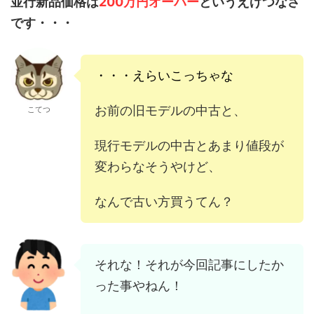
並行新品価格は
200万円オーバー
というえげつなさ
です・・・
・・・えらいこっちゃな
お前の
旧モデル
の中古と、
こてつ
現行モデル
の中古とあまり値段が
変わらなそうやけど、
なんで古い方買うてん？
それな！それが今回記事にしたか
った事やねん！