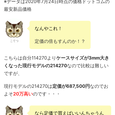
※データは2020年7月24日時点の価格ドットコムの
最安新品価格
なんやこれ！
定価の倍もすんのか！？
こてつ
こちらは自分114270より
ケースサイズが3mm大き
くなった現行モデルの
214270
なので比較は難しい
ですが、
現行モデルの
214270
は
定価が
687,500円
なのでお
よそ
20万高い
のです・・・
なら定価で買えばいいんちゃうん