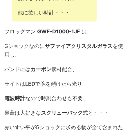
他に欲しい時計・・・
フロッグマン
GWF-D1000-1JF
は、
Gショックなのに
サファイアクリスタルガラス
を使
用し、
バンドには
カーボン
素材配合、
ライトは
LED
で腕を傾けたら光り
電波時計
なので時刻合わせも不要、
裏蓋は大好きな
スクリューバック
式と・・・
赤いすい平がGショックに求める物が全て含まれた