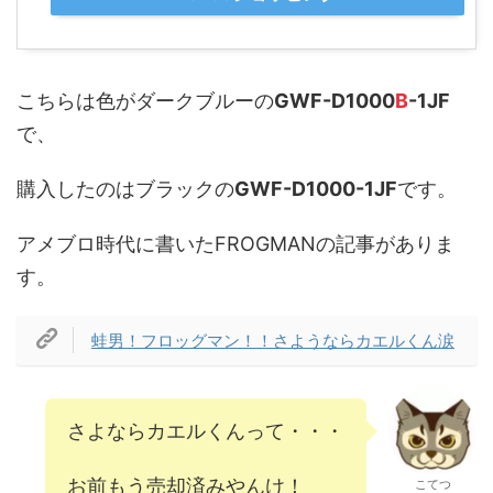
こちらは色がダークブルーの
GWF-D1000
B
-1JF
で、
購入したのはブラックの
GWF-D1000-1JF
です。
アメブロ時代に書いたFROGMANの記事がありま
す。
蛙男！フロッグマン！！さようならカエルくん涙
さよならカエルくんって・・・
お前もう売却済みやんけ！
こてつ