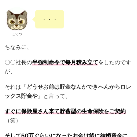
・・・
こてつ
ちなみに、
〇〇社長の
半強制命令で毎月積み立て
をしたのです
が、
それは「
どうせお前は貯金なんかできへんからロレ
ックス貯金や
」と言って、
すぐに保険屋さん来て貯蓄型の生命保険をご契約
（笑）
そして50万ぐらいになったお金は後に結婚資金に