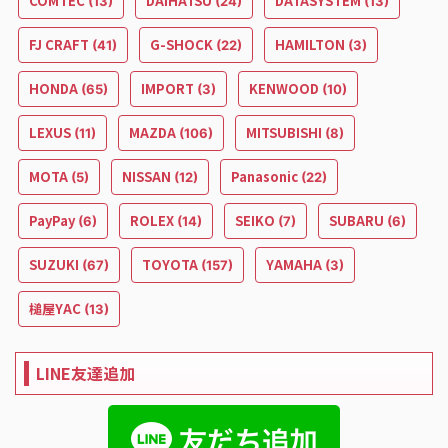
COMTEC
DAIHATSU
DATASYSTEM
(13)
(24)
(13)
FJ CRAFT
G-SHOCK
HAMILTON
(41)
(22)
(3)
HONDA
IMPORT
KENWOOD
(65)
(3)
(10)
LEXUS
MAZDA
MITSUBISHI
(11)
(106)
(8)
MOTA
NISSAN
Panasonic
(5)
(12)
(22)
PayPay
ROLEX
SEIKO
SUBARU
(6)
(14)
(7)
(6)
SUZUKI
TOYOTA
YAMAHA
(67)
(157)
(3)
槌屋YAC
(13)
LINE友達追加