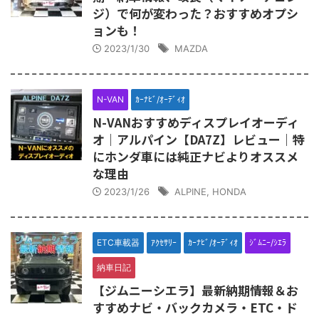
ジ）で何が変わった？おすすめオプシ
ョンも！
2023/1/30
MAZDA
N-VAN
ｶｰﾅﾋﾞ/ｵｰﾃﾞｨｵ
N-VANおすすめディスプレイオーディ
オ｜アルパイン【DA7Z】レビュー｜特
にホンダ車には純正ナビよりオススメ
な理由
2023/1/26
ALPINE
,
HONDA
ETC車載器
ｱｸｾｻﾘｰ
ｶｰﾅﾋﾞ/ｵｰﾃﾞｨｵ
ｼﾞﾑﾆｰ/ｼｴﾗ
納車日記
【ジムニーシエラ】最新納期情報＆お
すすめナビ・バックカメラ・ETC・ド