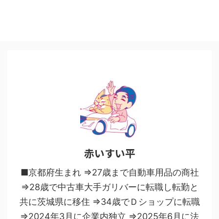
赤いすい平
■京都府生まれ ⇒27歳まで自動車用品の商社
⇒28歳で中古車大手ガリバーに転職し転勤と
共に茨城県に移住 ⇒34歳でＤショップに転職
⇒2024年3月に企業内独立 ⇒2025年6月に法