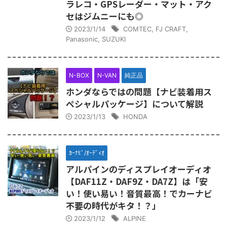
ラレコ・GPSレーダー・マット・アク
セはジムニーにも◎
2023/1/14
COMTEC
,
FJ CRAFT
,
Panasonic
,
SUZUKI
N-BOX
N-VAN
純正品
ホンダならではの問題【ナビ装着用ス
ペシャルパッケージ】について解説
2023/1/13
HONDA
ｶｰﾅﾋﾞ/ｵｰﾃﾞｨｵ
アルパインのディスプレイオーディオ
【DAF11Z・DAF9Z・DA7Z】は「安
い！使い易い！音質最高！でカーナビ
不要の時代がキタ！？」
2023/1/12
ALPINE