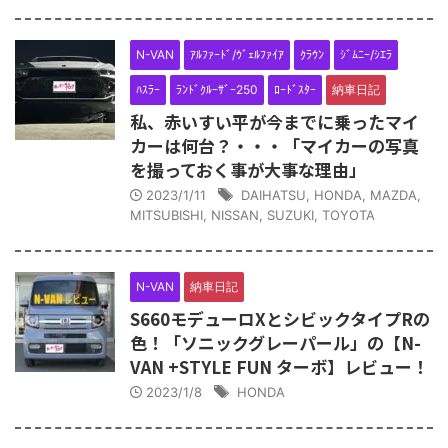
N-VAN
ｱﾙﾌｧｰﾄﾞ/ｳﾞｪﾙﾌｧｲｱ
ｸﾗｳﾝ
ｼﾞﾑﾆｰ/ｼｴﾗ
ﾊｽﾗｰ
ﾗﾝﾄﾞｸﾙｰｻﾞｰ250
ﾛｰﾄﾞｽﾀｰ
納車日記
私、赤いすい平が今までに乗ったマイ
カーは何台？・・・「マイカーの写真
を撮っておく事が大事な理由」
2023/1/11
DAIHATSU
,
HONDA
,
MAZDA
,
MITSUBISHI
,
NISSAN
,
SUZUKI
,
TOYOTA
N-VAN
納車日記
S660モデューロXとシビックタイプRの
色！「ソニックグレーパール」の【N-
VAN +STYLE FUN ターボ】レビュー！
2023/1/8
HONDA