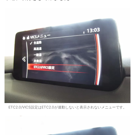
ETC2.0/VICS設定はETC2.0が連動しないと表示されないメニューです。