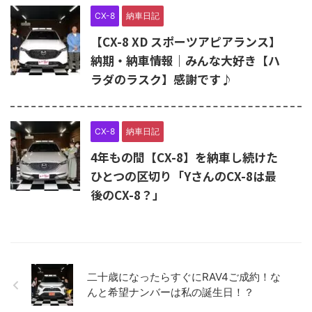
CX-8
納車日記
【CX-8 XD スポーツアピアランス】
納期・納車情報｜みんな大好き【ハ
ラダのラスク】感謝です♪
CX-8
納車日記
4年もの間【CX-8】を納車し続けた
ひとつの区切り「YさんのCX-8は最
後のCX-8？」
二十歳になったらすぐにRAV4ご成約！な
んと希望ナンバーは私の誕生日！？