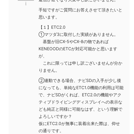
i
手短ですがご質問にお答えさせて頂きたいと
思います。
【１】ETC2.0
①マツダ3に取付した実績がありません。
基盤が旧CX-5やCX-8の物であれば
KENEOODのETCが対応可能かと思います
が、
これに限っては申し訳ございませんが分か
りません。
②連動できる場合、ナビSDの入手が少し後
になっても、単純なETC1.0機能の利用は可能
で、ナビSDがくれば、ETC2.0の機能やアク
ティブドライビングディスプレイへの表示な
ども純正と同様に可能なはず、という理解で
よろしいですか？
仮にETC2.0が無事に装着出来た際は、仰せ
の通りです。