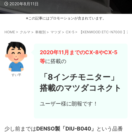
2020年8月11日
※この記事にはプロモーションが含まれています。
HOME
>
クルマ
>
車種別
>
マツダ
>
CX-5
>
【KENWOOD ETC-N7000 
2020年11月までのCX-8やCX-5
等
に搭載の
「8インチモニター」
すい平
搭載のマツダコネクト
ユーザー様に朗報です！
少し前までは
DENSO製「DIU-B040」
という品番