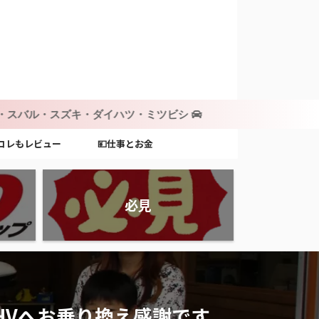
・ダイハツ・ミツビシ
コレもレビュー
💴仕事とお金
必見
アHVへお乗り換え感謝です