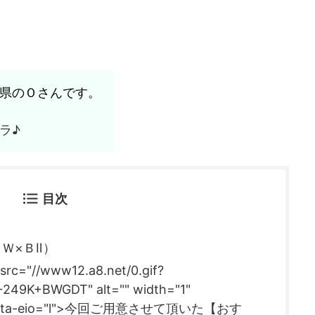
県のＯさんです。
ラ♪
目次
Ｗ×ＢⅡ）
src="//www12.a8.net/0.gif?
49K+BWGDT" alt="" width="1"
"0" data-eio="l">今回ご用意させて頂いた【おす