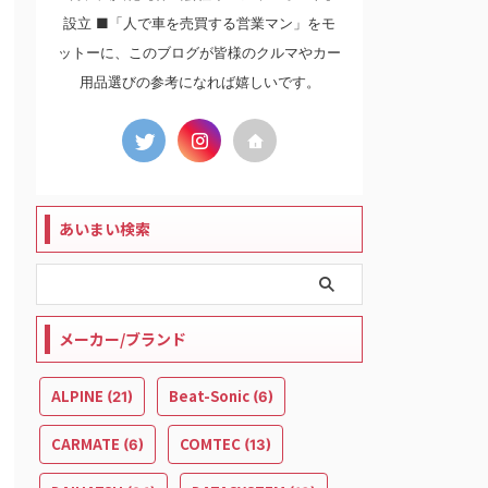
設立 ■「人で車を売買する営業マン」をモ
ットーに、このブログが皆様のクルマやカー
用品選びの参考になれば嬉しいです。
あいまい検索
メーカー/ブランド
ALPINE
Beat-Sonic
(21)
(6)
CARMATE
COMTEC
(6)
(13)