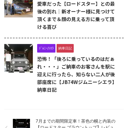
愛車だった【ロードスター】との最
後の別れ｜新オーナー様に見つけて
頂くまで＆顔の見える方に乗って頂
ける喜び
ｼﾞﾑﾆｰ/ｼｴﾗ
納車日記
恐怖！「後ろに乗っているのはだぁ
れ・・・」ご納車のお客さんを駅に
迎えに行ったら、知らない二人が後
部座席に【JB74Wジムニーシエラ】
納車日記
7月までの期間限定車！茶色の幌と内装の
【ロードスター ブラウントップ】レビュ