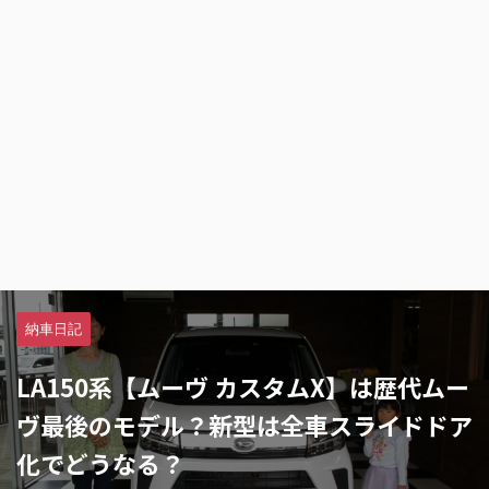
納車日記
LA150系【ムーヴ カスタムX】は歴代ムー
ヴ最後のモデル？新型は全車スライドドア
化でどうなる？