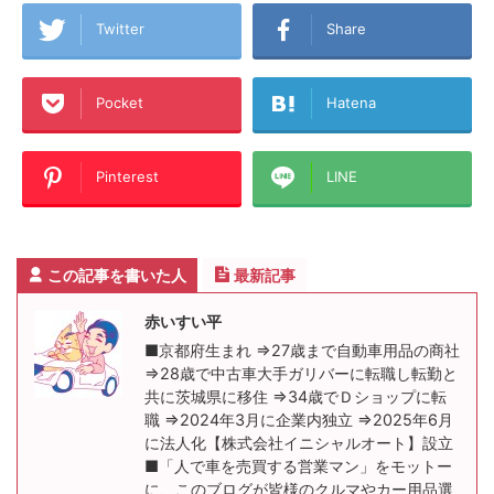
Twitter
Share
Pocket
Hatena
Pinterest
LINE
この記事を書いた人
最新記事
赤いすい平
■京都府生まれ ⇒27歳まで自動車用品の商社
⇒28歳で中古車大手ガリバーに転職し転勤と
共に茨城県に移住 ⇒34歳でＤショップに転
職 ⇒2024年3月に企業内独立 ⇒2025年6月
に法人化【株式会社イニシャルオート】設立
■「人で車を売買する営業マン」をモットー
に、このブログが皆様のクルマやカー用品選