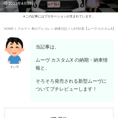
2023年4月29日
※この記事にはプロモーションが含まれています。
HOME
>
クルマ
>
車のアレコレ
>
納車日記
>
LA150系【ムーヴ カスタム
当記事は、
ムーヴ カスタムX の納期・納車情
報と、
すい平
そろそろ発売される新型ムーヴに
ついてプチレビューします！