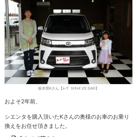
栃木県Kさん【ﾑｰｳﾞ ｶｽﾀﾑX VS SAⅢ】
およそ2年前、
シエンタを購入頂いたKさんの奥様のお車のお乗り
換えをお任せ頂きました。