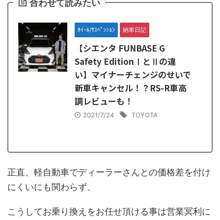
合わせて読みたい
ﾎｲｰﾙ/ｻｽﾍﾟﾝｼｮﾝ
納車日記
【シエンタ FUNBASE G
Safety EditionⅠとⅡの違
い】マイナーチェンジのせいで
新車キャンセル！？RS-R車高
調レビューも！
2021/7/24
TOYOTA
正直、軽自動車でディーラーさんとの価格差を付け
にくいにも関わらず、
こうしてお乗り換えをお任せ頂ける事は営業冥利に