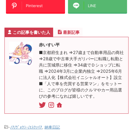
Pinterest
LINE
この記事を書いた人
最新記事
赤いすい平
■京都府生まれ ⇒27歳まで自動車用品の商社
⇒28歳で中古車大手ガリバーに転職し転勤と
共に茨城県に移住 ⇒34歳でＤショップに転
職 ⇒2024年3月に企業内独立 ⇒2025年6月
に法人化【株式会社イニシャルオート】設立
■「人で車を売買する営業マン」をモットー
に、このブログが皆様のクルマやカー用品選
びの参考になれば嬉しいです。
-
ﾉｱ/ｳﾞｫｸｼｰ/ｴｽｸｧｲｱ
,
納車日記