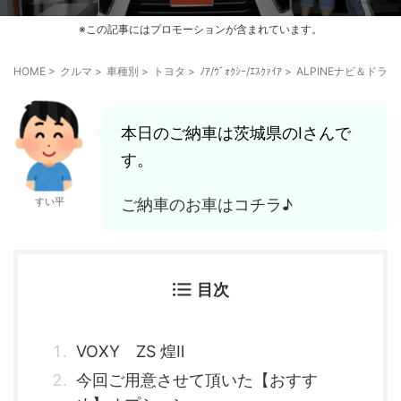
※この記事にはプロモーションが含まれています。
HOME
>
クルマ
>
車種別
>
トヨタ
>
ﾉｱ/ｳﾞｫｸｼｰ/ｴｽｸｧｲｱ
>
ALPINEナビ＆ド
本日のご納車は茨城県のIさんで
す。
ご納車のお車はコチラ♪
すい平
目次
VOXY ZS 煌Ⅱ
今回ご用意させて頂いた【おすす