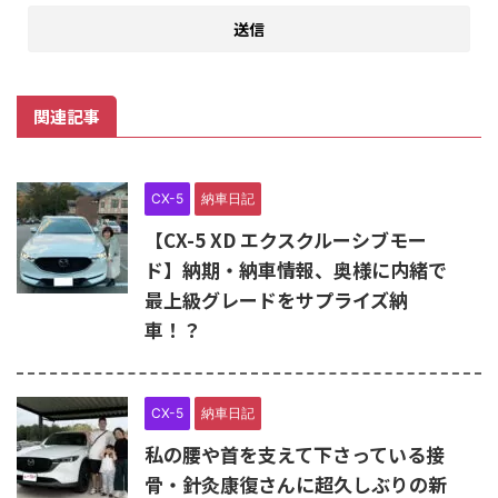
関連記事
CX-5
納車日記
【CX-5 XD エクスクルーシブモー
ド】納期・納車情報、奥様に内緒で
最上級グレードをサプライズ納
車！？
CX-5
納車日記
私の腰や首を支えて下さっている接
骨・針灸康復さんに超久しぶりの新