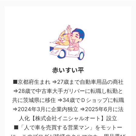
赤いすい平
■京都府生まれ ⇒27歳まで自動車用品の商社
⇒28歳で中古車大手ガリバーに転職し転勤と
共に茨城県に移住 ⇒34歳でＤショップに転職
⇒2024年3月に企業内独立 ⇒2025年6月に法
人化【株式会社イニシャルオート】設立
■「人で車を売買する営業マン」をモットー