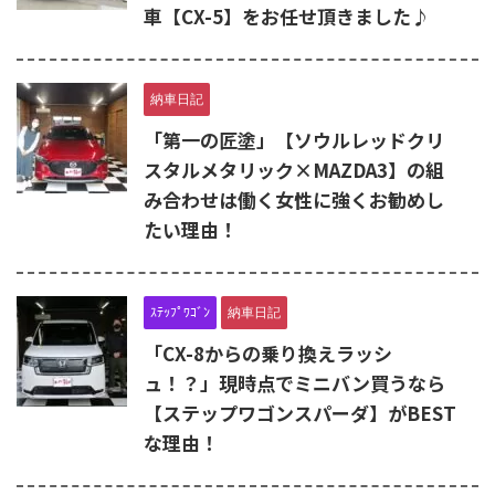
車【CX-5】をお任せ頂きました♪
納車日記
「第一の匠塗」【ソウルレッドクリ
スタルメタリック×MAZDA3】の組
み合わせは働く女性に強くお勧めし
たい理由！
ｽﾃｯﾌﾟﾜｺﾞﾝ
納車日記
「CX-8からの乗り換えラッシ
ュ！？」現時点でミニバン買うなら
【ステップワゴンスパーダ】がBEST
な理由！