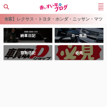
レクサス・トヨタ・ホンダ・ニッサン・マツダ・スバ
納車日記
カー用品
買取日記
必見