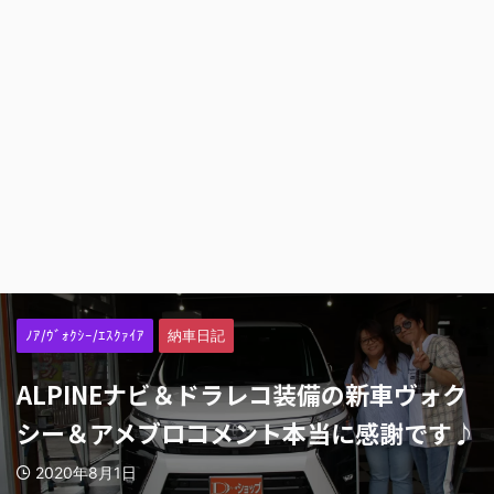
ﾉｱ/ｳﾞｫｸｼｰ/ｴｽｸｧｲｱ
納車日記
ALPINEナビ＆ドラレコ装備の新車ヴォク
シー＆アメブロコメント本当に感謝です♪
2020年8月1日