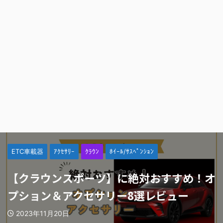
ETC車載器
ｱｸｾｻﾘｰ
ｸﾗｳﾝ
ﾎｲｰﾙ/ｻｽﾍﾟﾝｼｮﾝ
【クラウンスポーツ】に絶対おすすめ！オ
プション＆アクセサリー8選レビュー
2023年11月20日