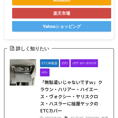
Amazon
楽天市場
Yahooショッピング
詳しく知りたい
ETC車載器
ｸﾗｳﾝ
ﾉｱ/ｳﾞｫｸｼｰ/ｴｽｸｧｲｱ
ﾊｽﾗｰ
「無駄遣いじゃないですｗ」ク
ラウン・ハリアー・ハイエー
ス・ヴォクシー・ヤリスクロ
ス・ハスラーに槌屋ヤックの
ETCカバー