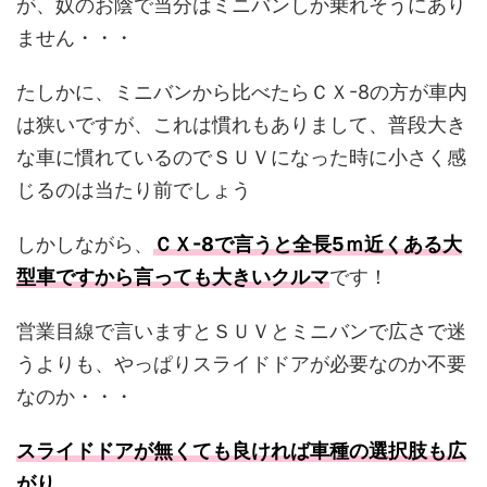
が、奴のお陰で当分はミニバンしか乗れそうにあり
ません・・・
たしかに、ミニバンから比べたらＣＸ-8の方が車内
は狭いですが、これは慣れもありまして、普段大き
な車に慣れているのでＳＵＶになった時に小さく感
じるのは当たり前でしょう
しかしながら、
ＣＸ
-8
で言うと全長
5
ｍ近くある大
型車ですから言っても大きいクルマ
です！
営業目線で言いますとＳＵＶとミニバンで広さで迷
うよりも、やっぱりスライドドアが必要なのか不要
なのか・・・
スライドドアが無くても良ければ車種の選択肢も広
がり、