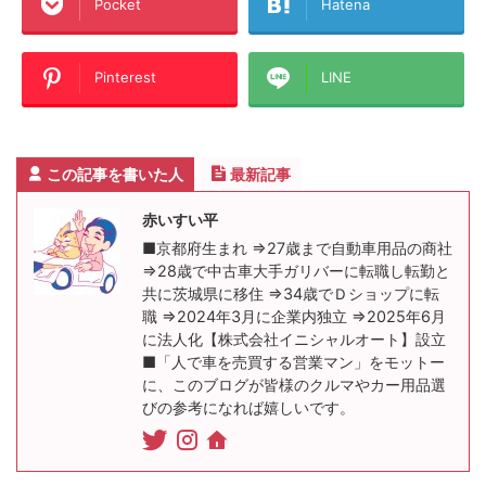
Pocket
Hatena
Pinterest
LINE
この記事を書いた人
最新記事
赤いすい平
■京都府生まれ ⇒27歳まで自動車用品の商社
⇒28歳で中古車大手ガリバーに転職し転勤と
共に茨城県に移住 ⇒34歳でＤショップに転
職 ⇒2024年3月に企業内独立 ⇒2025年6月
に法人化【株式会社イニシャルオート】設立
■「人で車を売買する営業マン」をモットー
に、このブログが皆様のクルマやカー用品選
びの参考になれば嬉しいです。