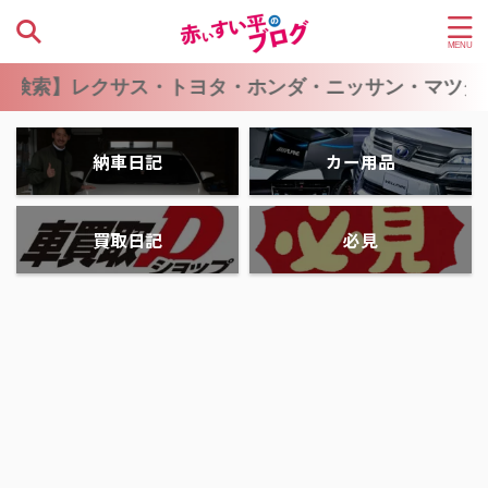
クサス・トヨタ・ホンダ・ニッサン・マツダ・スバル・
納車日記
カー用品
買取日記
必見