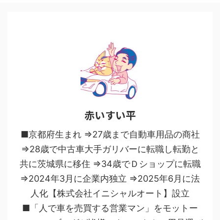
赤いすい平
■京都府生まれ ⇒27歳まで自動車用品の商社
⇒28歳で中古車大手ガリバーに転職し転勤と
共に茨城県に移住 ⇒34歳でＤショップに転職
⇒2024年3月に企業内独立 ⇒2025年6月に法
人化【株式会社イニシャルオート】設立
■「人で車を売買する営業マン」をモットー