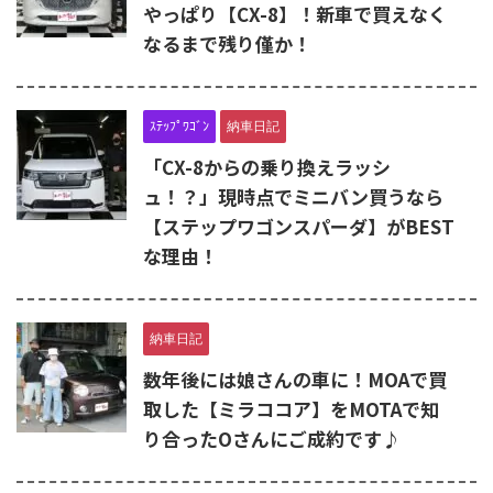
やっぱり【CX-8】！新車で買えなく
なるまで残り僅か！
ｽﾃｯﾌﾟﾜｺﾞﾝ
納車日記
「CX-8からの乗り換えラッシ
ュ！？」現時点でミニバン買うなら
【ステップワゴンスパーダ】がBEST
な理由！
納車日記
数年後には娘さんの車に！MOAで買
取した【ミラココア】をMOTAで知
り合ったOさんにご成約です♪