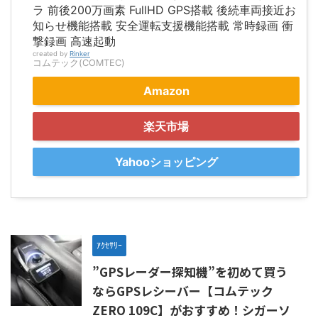
ラ 前後200万画素 FullHD GPS搭載 後続車両接近お
知らせ機能搭載 安全運転支援機能搭載 常時録画 衝
撃録画 高速起動
created by
Rinker
コムテック(COMTEC)
Amazon
楽天市場
Yahooショッピング
ｱｸｾｻﾘｰ
”GPSレーダー探知機”を初めて買う
ならGPSレシーバー【コムテック
ZERO 109C】がおすすめ！シガーソ