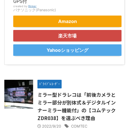
GPS付
created by
Rinker
パナソニック(Panasonic)
Amazon
楽天市場
Yahooショッピング
ﾄﾞﾗｲﾌﾞﾚｺｰﾀﾞｰ
ミラー型ドラレコは「前後カメラと
ミラー部分が別体式＆デジタルイン
ナーミラー機能付」の【コムテック
ZDR038】を選ぶべき理由
2022/9/20
COMTEC