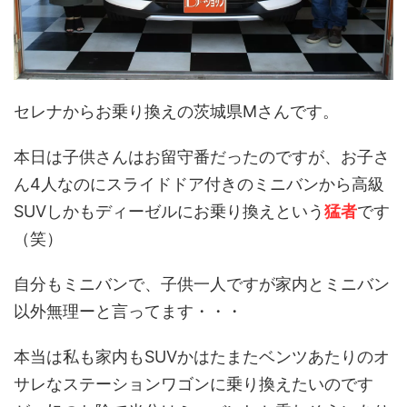
セレナからお乗り換えの茨城県Mさんです。
本日は子供さんはお留守番だったのですが、お子さ
ん4人なのにスライドドア付きのミニバンから高級
SUVしかもディーゼルにお乗り換えという
猛者
です
（笑）
自分もミニバンで、子供一人ですが家内とミニバン
以外無理ーと言ってます・・・
本当は私も家内もSUVかはたまたベンツあたりのオ
サレなステーションワゴンに乗り換えたいのです