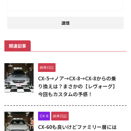
関連記事
納車日記
CX-5→ノア→CX-8→CX-8からの乗
り換えは？まさかの【レヴォーグ】
今回もカスタムの予感！
CX-8
納車日記
CX-60も良いけどファミリー層には