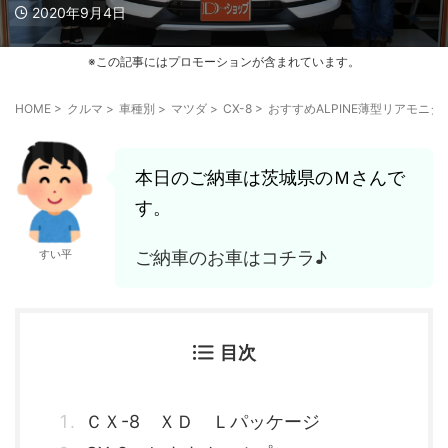
2020年9月4日
※この記事にはプロモーションが含まれています。
HOME
>
クルマ
>
車種別
>
マツダ
>
CX-8
>
おすすめALPINE薄型リアモニタ
本日のご納車は茨城県のＭさんで
す。
ご納車のお車はコチラ♪
すい平
目次
ＣＸ-8 ＸＤ Ｌパッケージ