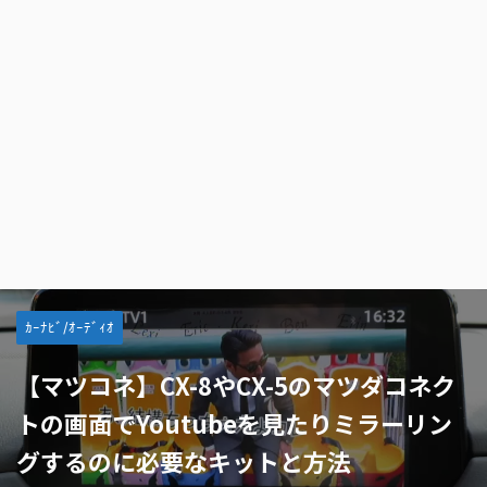
ｶｰﾅﾋﾞ/ｵｰﾃﾞｨｵ
【マツコネ】CX-8やCX-5のマツダコネク
トの画面でYoutubeを見たりミラーリン
グするのに必要なキットと方法