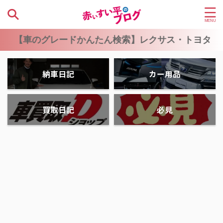
レードかんたん検索】レクサス・トヨタ・ホンダ・ニッ
納車日記
カー用品
買取日記
必見