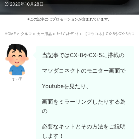
2020年10月28日
※この記事にはプロモーションが含まれています。
HOME
>
クルマ
>
カー用品
>
ｶｰﾅﾋﾞ/ｵｰﾃﾞｨｵ
>
【マツコネ】CX-8やCX-5の
当記事ではCX-8やCX-5に搭載の
マツダコネクトのモニター画面で
すい平
Youtubeを見たり、
画面をミラーリングしたりする為
の
必要なキットとその方法をご説明
します！