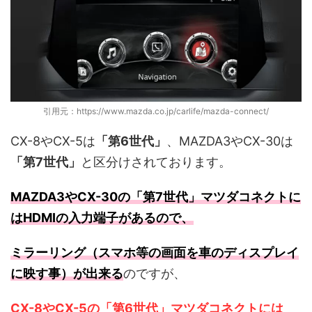
引用元：https://www.mazda.co.jp/carlife/mazda-connect/
CX-8やCX-5は
「第6世代」
、MAZDA3やCX-30は
「第7世代」
と区分けされております。
MAZDA3やCX-30の「第7世代」マツダコネクトに
はHDMIの入力端子があるので、
ミラーリング（スマホ等の画面を車のディスプレイ
に映す事）が出来る
のですが、
CX-8やCX-5の
「第6世代」マツダコネクトには